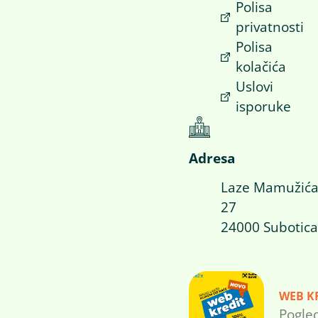
Polisa
privatnosti
Polisa
kolačića
Uslovi
isporuke
Adresa
Laze Mamužić
27
24000 Subotica
WEB K
Pogle