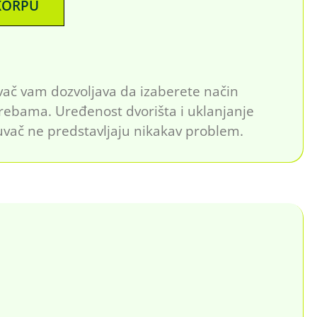
KORPU
vač vam dozvoljava da izaberete način
ebama. Uređenost dvorišta i uklanjanje
duvač ne predstavljaju nikakav problem.