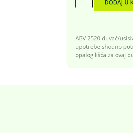
DODAJ U 
ABV 2520 duvač/usisi
upotrebe shodno potr
opalog lišća za ovaj 