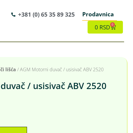
Prodavnica
+381 (0) 65 35 89 325
0
0
RSD
i lišća
/ AGM Motorni duvač / usisivač ABV 2520
duvač / usisivač ABV 2520