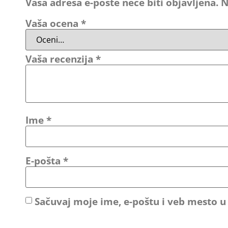
Vaša adresa e-pošte neće biti objavljena.
N
Vaša ocena
*
Vaša recenzija
*
Ime
*
E-pošta
*
Sačuvaj moje ime, e-poštu i veb mesto 