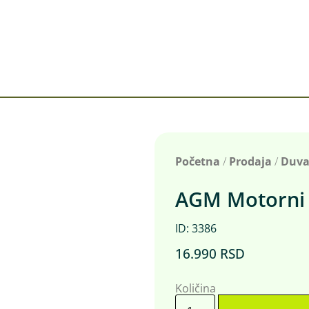
Početna
/
Prodaja
/
Duvač
AGM Motorni 
ID: 3386
16.990
RSD
Količina