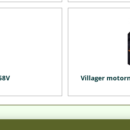
58V
Villager motorn