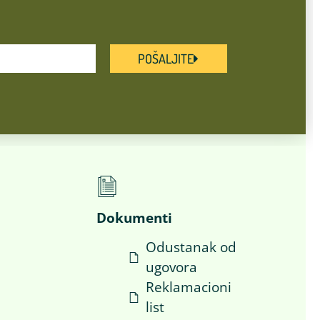
POŠALJITE
Dokumenti
Odustanak od
ugovora
i
Reklamacioni
list