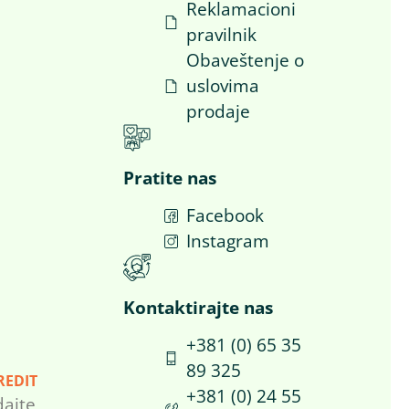
Reklamacioni
pravilnik
Obaveštenje o
uslovima
prodaje
Pratite nas
Facebook
a
Instagram
Kontaktirajte nas​
+381 (0) 65 35
89 325
REDIT
+381 (0) 24 55
dajte