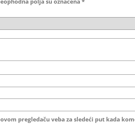
eophodna polja su označena
*
u ovom pregledaču veba za sledeći put kada ko