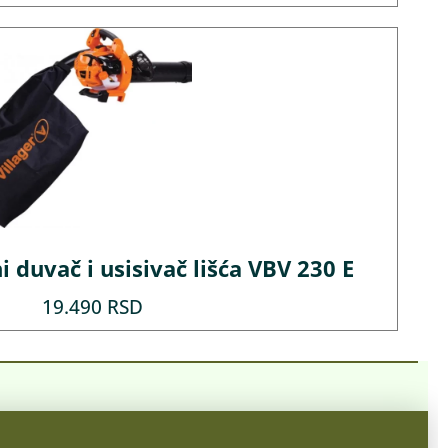
i duvač i usisivač lišća VBV 230 E
19.490
RSD