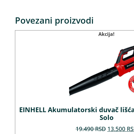
Povezani proizvodi
Akcija!
EINHELL Akumulatorski duvač lišća 
Solo
19.490
RSD
13.500
RS