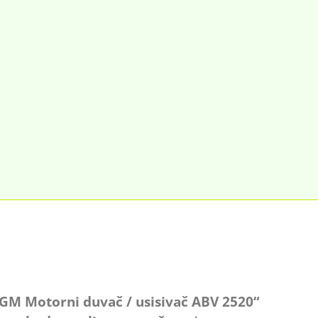
„AGM Motorni duvač / usisivač ABV 2520“