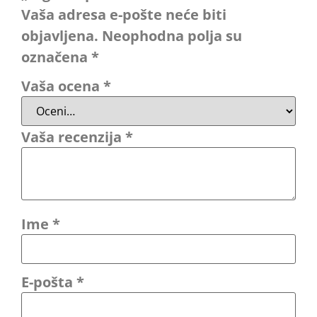
Vaša adresa e-pošte neće biti
objavljena.
Neophodna polja su
označena
*
Vaša ocena
*
Vaša recenzija
*
Ime
*
E-pošta
*