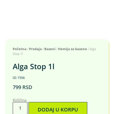
Početna
/
Prodaja
/
Bazeni
/
Hemija za bazene
/ Alga
Stop 1l
Alga Stop 1l
ID: 1556
799
RSD
Količina
DODAJ U KORPU