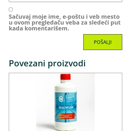
Sačuvaj moje ime, e-poštu i veb mesto
u ovom pregledaču veba za sledeći put
kada komentarišem.
Povezani proizvodi