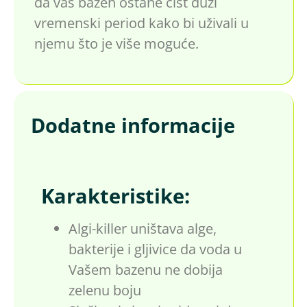
da vaš bazen ostane čist duži
vremenski period kako bi uživali u
njemu što je više moguće.
Dodatne informacije
Karakteristike:
Algi-killer uništava alge,
bakterije i gljivice da voda u
Vašem bazenu ne dobija
zelenu boju