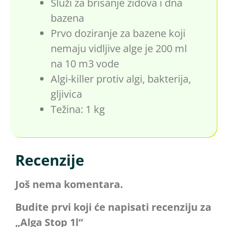
Služi za brisanje zidova i dna
bazena
Prvo doziranje za bazene koji
nemaju vidljive alge je 200 ml
na 10 m3 vode
Algi-killer protiv algi, bakterija,
gljivica
Težina: 1 kg
Recenzije
Još nema komentara.
Budite prvi koji će napisati recenziju za
„Alga Stop 1l“