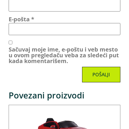
E-pošta
*
Sačuvaj moje ime, e-poštu i veb mesto
u ovom pregledaču veba za sledeći put
kada komentarišem.
Povezani proizvodi