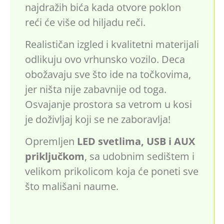
najdražih bića kada otvore poklon
reći će više od hiljadu reči.
Realističan izgled i kvalitetni materijali
odlikuju ovo vrhunsko vozilo. Deca
obožavaju sve što ide na točkovima,
jer ništa nije zabavnije od toga.
Osvajanje prostora sa vetrom u kosi
je doživljaj koji se ne zaboravlja!
Opremljen
LED svetlima, USB i AUX
priključkom
, sa udobnim sedištem i
velikom prikolicom koja će poneti sve
što mališani naume.