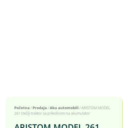
Početna
/
Prodaja
/
Aku automobili
/ ARISTOM MODEL
261 Dečiji traktor sa prikolicom na akumulator
ARISTOM MODEL 261