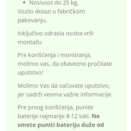
Nosivost do 25 kg.
Vozilo dolazi u fabričkom
pakovanju.
Isključivo odrasla osoba vrši
montažu
Pre korišćenja i montiranja,
molimo vas, da obavezno pročitate
uputstvo!
Molimo Vas da sačuvate uputstvo,
jer sadrži veoma važne informacije.
Pre prvog korišćenja, punite
baterije najmanje 8-12 sati.
Ne
smete puniti bateriju duže od