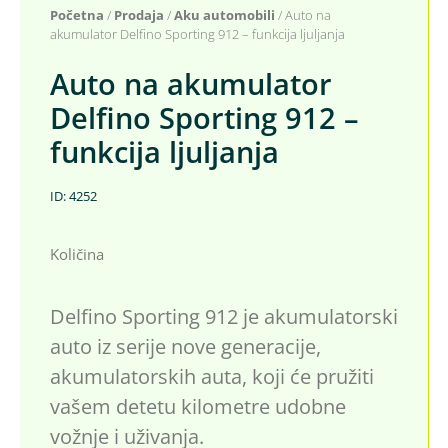
Početna
/
Prodaja
/
Aku automobili
/ Auto na
akumulator Delfino Sporting 912 – funkcija ljuljanja
Auto na akumulator
Delfino Sporting 912 –
funkcija ljuljanja
ID: 4252
Količina
Delfino Sporting 912 je akumulatorski
auto iz serije nove generacije,
akumulatorskih auta, koji će pružiti
vašem detetu kilometre udobne
vožnje i uživanja.