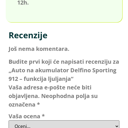
12h.
Recenzije
Još nema komentara.
Budite prvi koji će napisati recenziju za
„Auto na akumulator Delfino Sporting
912 – funkcija ljuljanja“
Vaša adresa e-pošte neće biti
objavljena.
Neophodna polja su
označena
*
Vaša ocena
*