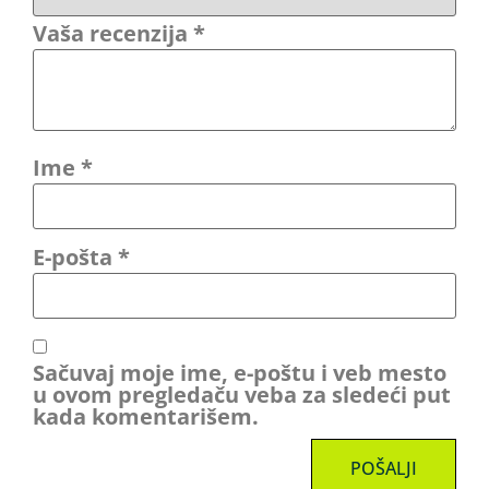
Vaša recenzija
*
Ime
*
E-pošta
*
Sačuvaj moje ime, e-poštu i veb mesto
u ovom pregledaču veba za sledeći put
kada komentarišem.