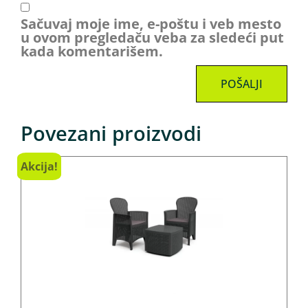
Sačuvaj moje ime, e-poštu i veb mesto
u ovom pregledaču veba za sledeći put
kada komentarišem.
Povezani proizvodi
Akcija!