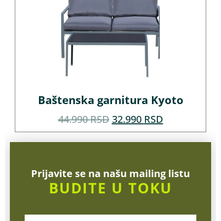
Baštenska garnitura Kyoto
44.990
RSD
32.990
RSD
Prijavite se na našu mailing listu
BUDITE U TOKU