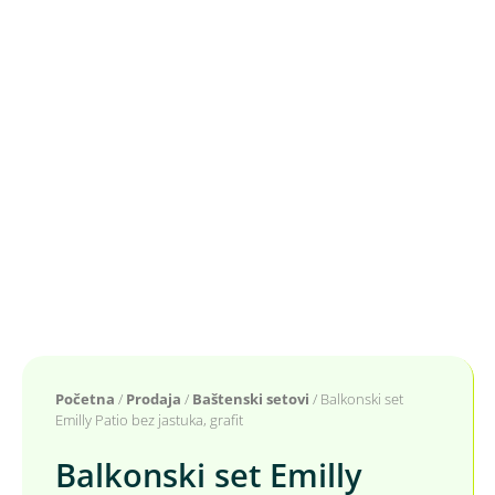
Početna
/
Prodaja
/
Baštenski setovi
/ Balkonski set
Emilly Patio bez jastuka, grafit
Balkonski set Emilly