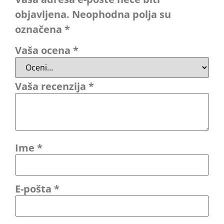
objavljena.
Neophodna polja su
označena
*
Vaša ocena
*
Vaša recenzija
*
Ime
*
E-pošta
*