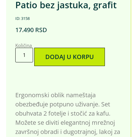
Patio bez jastuka, grafit
ID: 3158
17.490
RSD
Količina
DODAJ U KORPU
Ergonomski oblik nameštaja
obezbeđuje potpuno uživanje. Set
obuhvata 2 fotelje i stočić za kafu.
Možete se diviti elegantnoj mrežnoj
završnoj obradi i dugotrajnoj, lakoj za