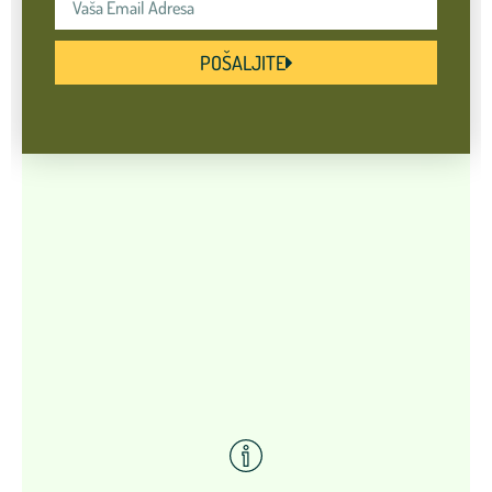
POŠALJITE