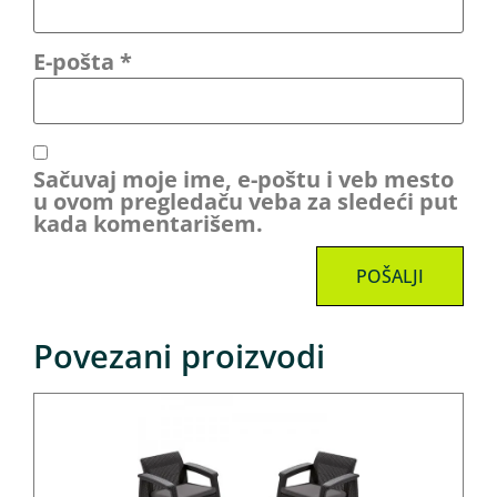
E-pošta
*
Sačuvaj moje ime, e-poštu i veb mesto
u ovom pregledaču veba za sledeći put
kada komentarišem.
Povezani proizvodi