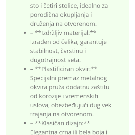
sto i četiri stolice, idealno za
porodična okupljanja i
druženja na otvorenom.
– **Izdržljiv materijal:**
Izrađen od čelika, garantuje
stabilnost, čvrstinu i
dugotrajnost seta.
– **Plastificiran okvir:**
Specijalni premaz metalnog
okvira pruža dodatnu zaštitu
od korozije i vremenskih
uslova, obezbeđujući dug vek
trajanja na otvorenom.
– **Klasičan dizajn:**
Elegantna crna ili bela boja i