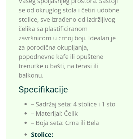
Vašeg spoljašnjeg prostora. Sastoji
se od okruglog stola i četiri udobne
stolice, sve izrađeno od izdržljivog
čelika sa plastificiranom
završnicom u crnoj boji. Idealan je
za porodična okupljanja,
popodnevne kafe ili opuštene
trenutke u bašti, na terasi ili
balkonu.
Specifikacije
– Sadržaj seta: 4 stolice i 1 sto
– Materijal: Čelik
– Boja seta: Crna ili Bela
Stolice: