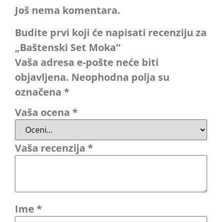
Još nema komentara.
Budite prvi koji će napisati recenziju za
„Baštenski Set Moka“
Vaša adresa e-pošte neće biti
objavljena.
Neophodna polja su
označena
*
Vaša ocena
*
Vaša recenzija
*
Ime
*