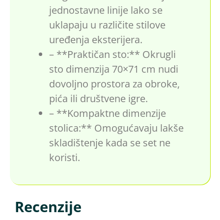
jednostavne linije lako se
uklapaju u različite stilove
uređenja eksterijera.
– **Praktičan sto:** Okrugli
sto dimenzija 70×71 cm nudi
dovoljno prostora za obroke,
pića ili društvene igre.
– **Kompaktne dimenzije
stolica:** Omogućavaju lakše
skladištenje kada se set ne
koristi.
Recenzije