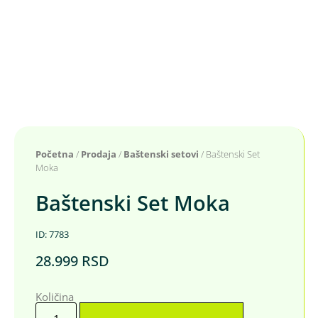
Početna
/
Prodaja
/
Baštenski setovi
/ Baštenski Set
Moka
Baštenski Set Moka
ID: 7783
28.999
RSD
Količina