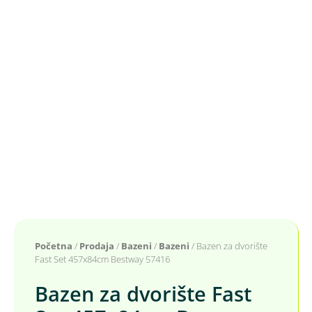
Početna
/
Prodaja
/
Bazeni
/
Bazeni
/ Bazen za dvorište
Fast Set 457x84cm Bestway 57416
Bazen za dvorište Fast