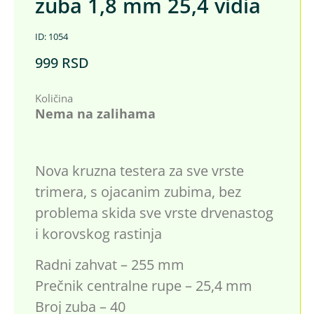
zuba 1,8 mm 25,4 vidia
ID: 1054
999
RSD
Količina
Nema na zalihama
Nova kruzna testera za sve vrste
trimera, s ojacanim zubima, bez
problema skida sve vrste drvenastog
i korovskog rastinja
Radni zahvat – 255 mm
Prečnik centralne rupe – 25,4 mm
Broj zuba – 40