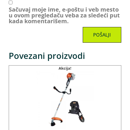
Sačuvaj moje ime, e-poštu i veb mesto
u ovom pregledaču veba za sledeći put
kada komentarišem.
Povezani proizvodi
Akcija!