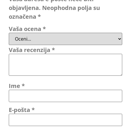
objavljena.
Neophodna polja su
označena
*
Vaša ocena
*
Vaša recenzija
*
Ime
*
E-pošta
*