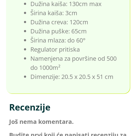
Dužina kaiša: 130cm max
Širina kaiša: 3cm
Dužina creva: 120cm
Dužina puške: 65cm
Širina mlaza: do 60°
Regulator pritiska
Namenjena za površine od 500
do 1000m²
Dimenzije: 20.5 x 20.5 x 51 cm
Recenzije
Još nema komentara.
Budite prvi koji će napisati recenziju za