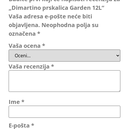
„Dimartino prskalica Garden 12L“
Vaša adresa e-pošte neće biti
objavljena.
Neophodna polja su
označena
*
Vaša ocena
*
Vaša recenzija
*
Ime
*
E-pošta
*