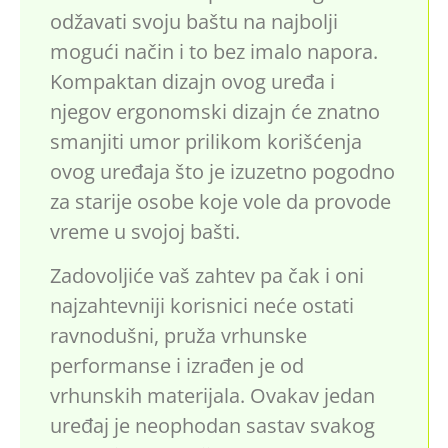
odžavati svoju baštu na najbolji
mogući način i to bez imalo napora.
Kompaktan dizajn ovog uređa i
njegov ergonomski dizajn će znatno
smanjiti umor prilikom korišćenja
ovog uređaja što je izuzetno pogodno
za starije osobe koje vole da provode
vreme u svojoj bašti.
Zadovoljiće vaš zahtev pa čak i oni
najzahtevniji korisnici neće ostati
ravnodušni, pruža vrhunske
performanse i izrađen je od
vrhunskih materijala. Ovakav jedan
uređaj je neophodan sastav svakog