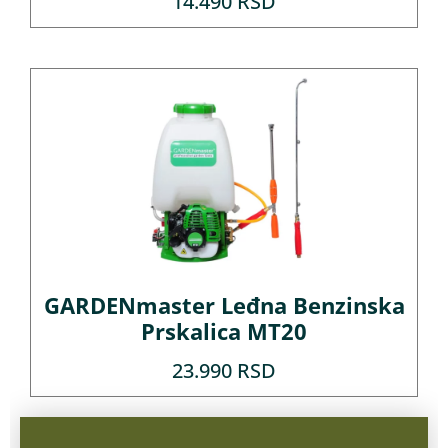
14.490
RSD
GARDENmaster Leđna Benzinska
Prskalica MT20
23.990
RSD