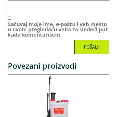
Sačuvaj moje ime, e-poštu i veb mesto
u ovom pregledaču veba za sledeći put
kada komentarišem.
Povezani proizvodi