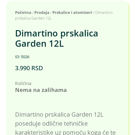
Početna
/
Prodaja
/
Prskalice i atomizeri
/ Dimartino
prskalica Garden 12L
Dimartino prskalica
Garden 12L
ID: 5026
3.990
RSD
Količina
Nema na zalihama
Dimartino prskalica Garden 12L
poseduje odlične tehničke
karakteristike uz pomoću koga će te