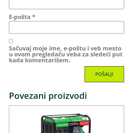
E-pošta
*
Sačuvaj moje ime, e-poštu i veb mesto
u ovom pregledaču veba za sledeći put
kada komentarišem.
Povezani proizvodi