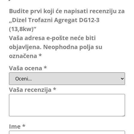
Budite prvi koji će napisati recenziju za
„Dizel Trofazni Agregat DG12-3
(13,8kw)“
Vaša adresa e-pošte neće biti
objavljena.
Neophodna polja su
označena
*
Vaša ocena
*
Vaša recenzija
*
Ime
*