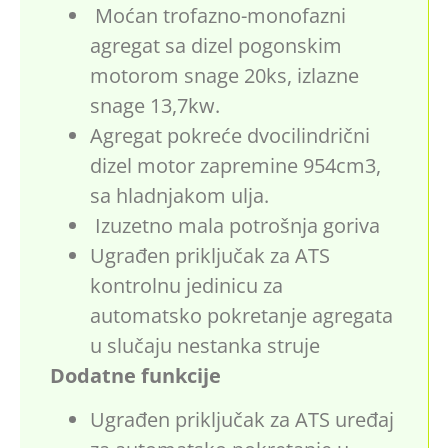
Moćan trofazno-monofazni
agregat sa dizel pogonskim
motorom snage 20ks, izlazne
snage 13,7kw.
Agregat pokreće dvocilindrični
dizel motor zapremine 954cm3,
sa hladnjakom ulja.
Izuzetno mala potrošnja goriva
Ugrađen priključak za ATS
kontrolnu jedinicu za
automatsko pokretanje agregata
u slučaju nestanka struje
Dodatne funkcije
Ugrađen priključak za ATS uređaj