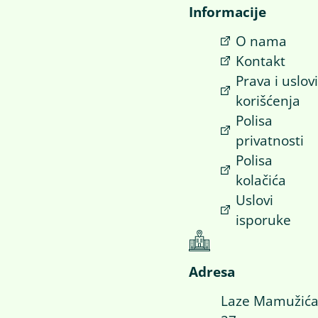
Informacije
O nama
Kontakt
Prava i uslov
korišćenja
Polisa
privatnosti
Polisa
kolačića
Uslovi
isporuke
Adresa
Laze Mamužić