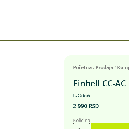
Početna
/
Prodaja
/
Komp
Einhell CC-AC
ID: 5669
2.990
RSD
Količina