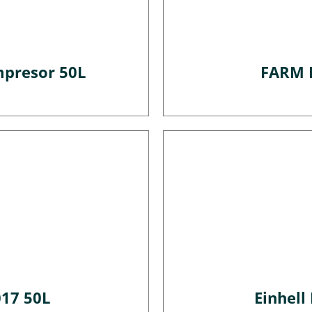
mpresor 50L
FARM 
17 50L
Einhell