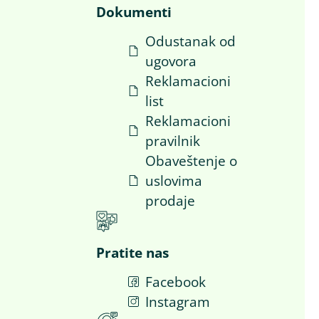
Dokumenti
Odustanak od
ugovora
i
Reklamacioni
list
Reklamacioni
pravilnik
Obaveštenje o
uslovima
prodaje
Pratite nas
Facebook
a
Instagram