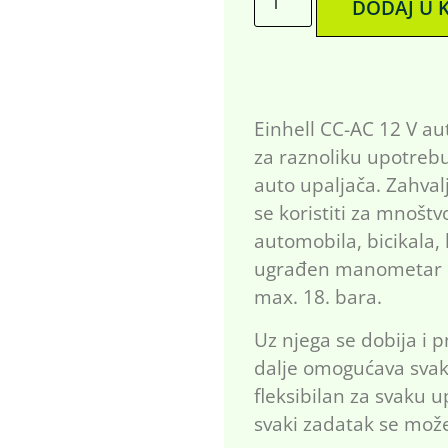
DODAJ U 
Einhell CC-AC 12 V a
za raznoliku upotreb
auto upaljača. Zahva
se koristiti za mnošt
automobila, bicikala, 
ugrađen manometar št
max. 18. bara.
Uz njega se dobija i 
dalje omogućava svako
fleksibilan za svaku 
svaki zadatak se može i