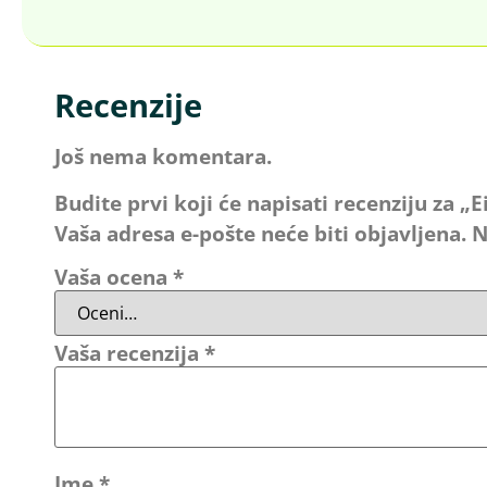
Recenzije
Još nema komentara.
Budite prvi koji će napisati recenziju za 
Vaša adresa e-pošte neće biti objavljena.
N
Vaša ocena
*
Vaša recenzija
*
Ime
*