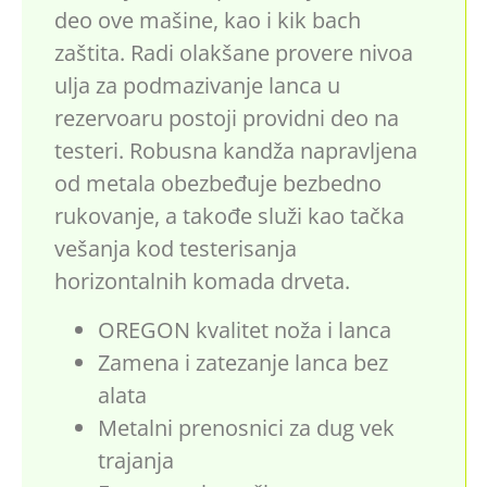
deo ove mašine, kao i kik bach
zaštita. Radi olakšane provere nivoa
ulja za podmazivanje lanca u
rezervoaru postoji providni deo na
testeri. Robusna kandža napravljena
od metala obezbeđuje bezbedno
rukovanje, a takođe služi kao tačka
vešanja kod testerisanja
horizontalnih komada drveta.
OREGON kvalitet noža i lanca
Zamena i zatezanje lanca bez
alata
Metalni prenosnici za dug vek
trajanja