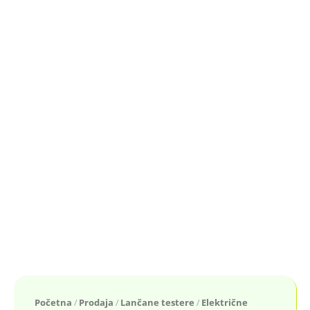
Početna
/
Prodaja
/
Lančane testere
/
Električne