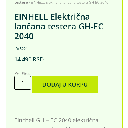
testere
/ EINHELL Električna lančana testera GH-EC 2040
EINHELL Električna
lančana testera GH-EC
2040
ID: 5221
14.490
RSD
Količina
DODAJ U KORPU
Einchell GH – EC 2040 električna