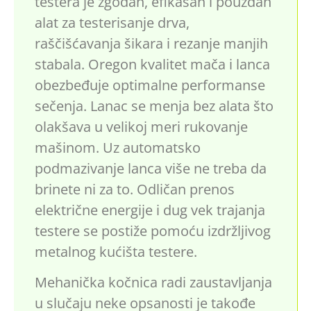
testera je zgodan, efikasan i pouzdan
alat za testerisanje drva,
raščišćavanja šikara i rezanje manjih
stabala. Oregon kvalitet mača i lanca
obezbeđuje optimalne performanse
sečenja. Lanac se menja bez alata što
olakšava u velikoj meri rukovanje
mašinom. Uz automatsko
podmazivanje lanca više ne treba da
brinete ni za to. Odličan prenos
električne energije i dug vek trajanja
testere se postiže pomoću izdržljivog
metalnog kućišta testere.
Mehanička kočnica radi zaustavljanja
u slučaju neke opsanosti je takođe