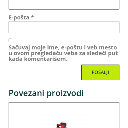
E-pošta
*
Sačuvaj moje ime, e-poštu i veb mesto
u ovom pregledaču veba za sledeći put
kada komentarišem.
Povezani proizvodi