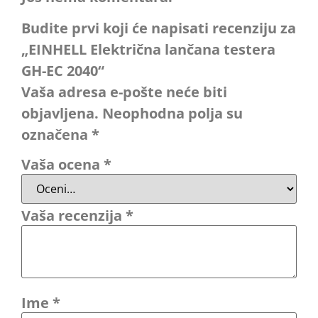
Budite prvi koji će napisati recenziju za
„EINHELL Električna lančana testera
GH-EC 2040“
Vaša adresa e-pošte neće biti
objavljena.
Neophodna polja su
označena
*
Vaša ocena
*
Vaša recenzija
*
Ime
*