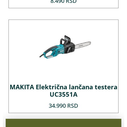
8.490
RSD
MAKITA Električna lančana testera
UC3551A
34.990
RSD