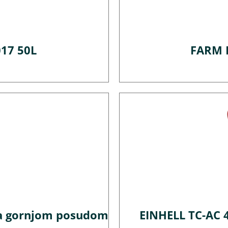
17 50L
FARM 
 sa gornjom posudom
EINHELL TC-AC 