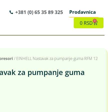
Prodavnica
+381 (0) 65 35 89 325
0
0
RSD
resori
/ EINHELL Nastavak za pumpanje guma RFM 12
avak za pumpanje guma