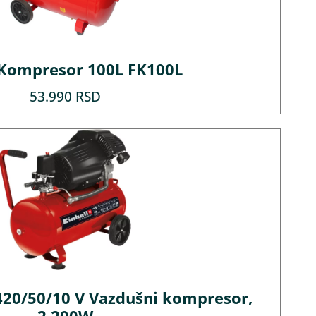
Kompresor 100L FK100L
53.990
RSD
420/50/10 V Vazdušni kompresor,