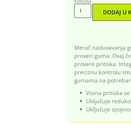
Količina
DODAJ U 
Merač naduvavanja gu
proveri guma. Ovaj č
provere pritiska. Inte
preciznu kontrolu sm
gumama na potreban 
Visina pritiska s
Uključuje redukci
Uključuje spojnic