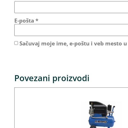
E-pošta
*
Sačuvaj moje ime, e-poštu i veb mesto 
Povezani proizvodi