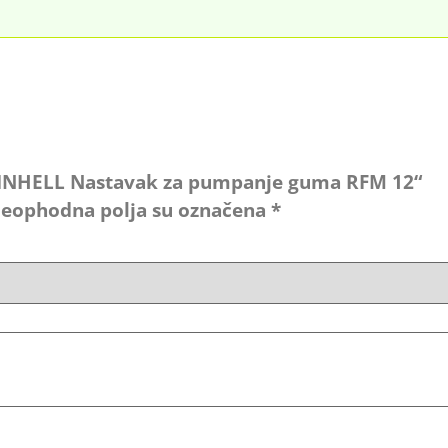
a „EINHELL Nastavak za pumpanje guma RFM 12“
eophodna polja su označena
*