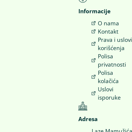
Informacije
O nama
Kontakt
Prava i uslov
korišćenja
Polisa
privatnosti
Polisa
kolačića
Uslovi
isporuke
Adresa
Laze Mamužić