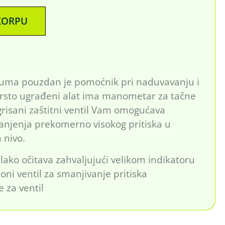
KORPU
ma pouzdan je pomoćnik pri naduvavanju i
vrsto ugrađeni alat ima manometar za tačne
grisani zaštitni ventil Vam omogućava
anjenja prekomerno visokog pritiska u
nivo.
e lako očitava zahvaljujući velikom indikatoru
oni ventil za smanjivanje pritiska
e za ventil