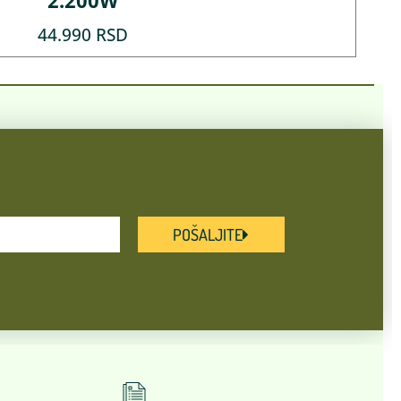
2.200W
44.990
RSD
POŠALJITE