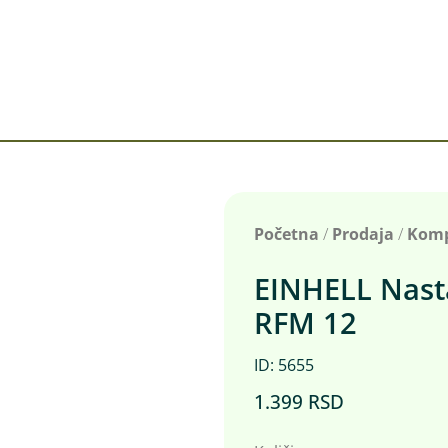
Početna
/
Prodaja
/
Komp
EINHELL Nast
RFM 12
ID: 5655
1.399
RSD