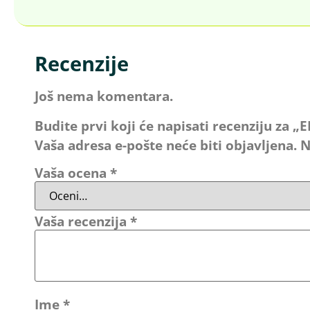
Recenzije
Još nema komentara.
Budite prvi koji će napisati recenziju z
Vaša adresa e-pošte neće biti objavljena.
N
Vaša ocena
*
Vaša recenzija
*
Ime
*