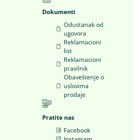
Dokumenti
Odustanak od
ugovora
i
Reklamacioni
list
Reklamacioni
pravilnik
Obaveštenje o
uslovima
prodaje
Pratite nas
Facebook
a
Instagram