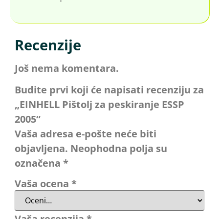
Recenzije
Još nema komentara.
Budite prvi koji će napisati recenziju za
„EINHELL Pištolj za peskiranje ESSP
2005“
Vaša adresa e-pošte neće biti
objavljena.
Neophodna polja su
označena
*
Vaša ocena
*
Vaša recenzija
*