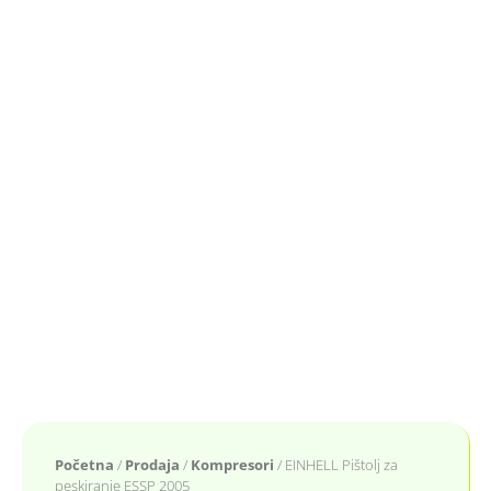
Početna
/
Prodaja
/
Kompresori
/ EINHELL Pištolj za
peskiranje ESSP 2005