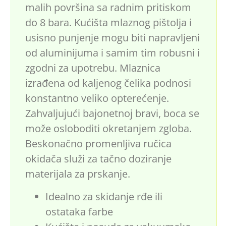
malih površina sa radnim pritiskom
do 8 bara. Kućišta mlaznog pištolja i
usisno punjenje mogu biti napravljeni
od aluminijuma i samim tim robusni i
zgodni za upotrebu. Mlaznica
izrađena od kaljenog čelika podnosi
konstantno veliko opterećenje.
Zahvaljujući bajonetnoj bravi, boca se
može osloboditi okretanjem zgloba.
Beskonačno promenljiva ručica
okidača služi za tačno doziranje
materijala za prskanje.
Idealno za skidanje rđe ili
ostataka farbe