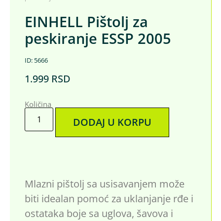
EINHELL Pištolj za
peskiranje ESSP 2005
ID: 5666
1.999
RSD
Količina
DODAJ U KORPU
Mlazni pištolj sa usisavanjem može
biti idealan pomoć za uklanjanje rđe i
ostataka boje sa uglova, šavova i