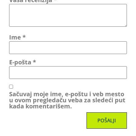
Ime
*
E-pošta
*
Sačuvaj moje ime, e-poštu i veb mesto
u ovom pregledaču veba za sledeći put
kada komentarišem.