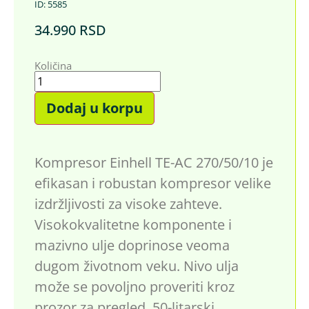
ID: 5585
34.990
RSD
Količina
Dodaj u korpu
Kompresor Einhell TE-AC 270/50/10 je
efikasan i robustan kompresor velike
izdržljivosti za visoke zahteve.
Visokokvalitetne komponente i
mazivno ulje doprinose veoma
dugom životnom veku. Nivo ulja
može se povoljno proveriti kroz
prozor za pregled. 50-litarski