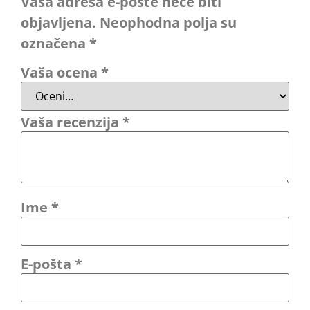
Vaša adresa e-pošte neće biti
objavljena.
Neophodna polja su
označena
*
Vaša ocena
*
Vaša recenzija
*
Ime
*
E-pošta
*