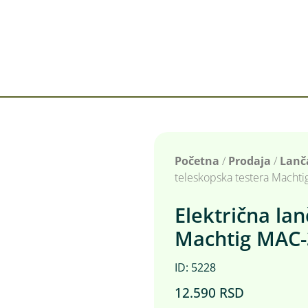
Početna
/
Prodaja
/
Lanč
teleskopska testera Macht
Električna la
Machtig MAC-
ID: 5228
12.590
RSD