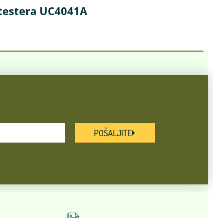
 testera UC4041A
POŠALJITE