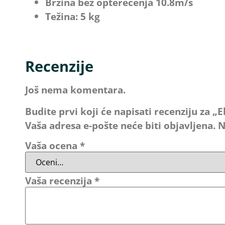
Brzina bez opterećenja 10.8m/s
Težina: 5 kg
Recenzije
Još nema komentara.
Budite prvi koji će napisati recenziju za 
Vaša adresa e-pošte neće biti objavljena.
N
Vaša ocena
*
Vaša recenzija
*