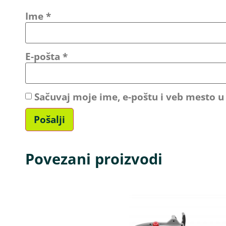
Ime
*
E-pošta
*
Sačuvaj moje ime, e-poštu i veb mesto 
Povezani proizvodi