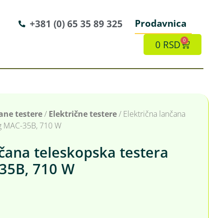
Prodavnica
+381 (0) 65 35 89 325
0
0
RSD
ane testere
/
Električne testere
/ Električna lančana
ig MAC-35B, 710 W
nčana teleskopska testera
35B, 710 W