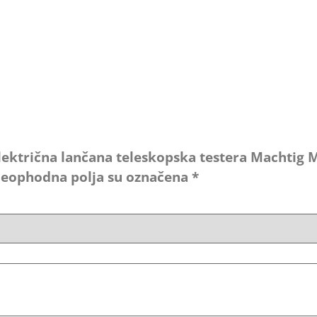
„Električna lančana teleskopska testera Machtig
eophodna polja su označena
*