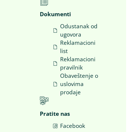
Dokumenti
Odustanak od
ugovora
i
Reklamacioni
list
Reklamacioni
pravilnik
Obaveštenje o
uslovima
prodaje
Pratite nas
Facebook