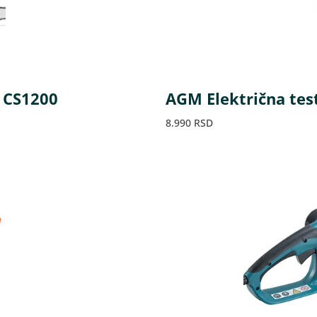
 CS1200
AGM Električna tes
8.990
RSD