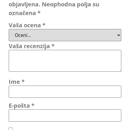
objavljena.
Neophodna polja su
označena
*
Vaša ocena
*
Vaša recenzija
*
Ime
*
E-pošta
*