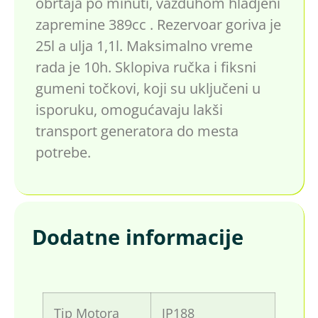
obrtaja po minuti, vazduhom hladjeni
zapremine 389cc . Rezervoar goriva je
25l a ulja 1,1l. Maksimalno vreme
rada je 10h. Sklopiva ručka i fiksni
gumeni točkovi, koji su uključeni u
isporuku, omogućavaju lakši
transport generatora do mesta
potrebe.
Dodatne informacije
Tip Motora
JP188