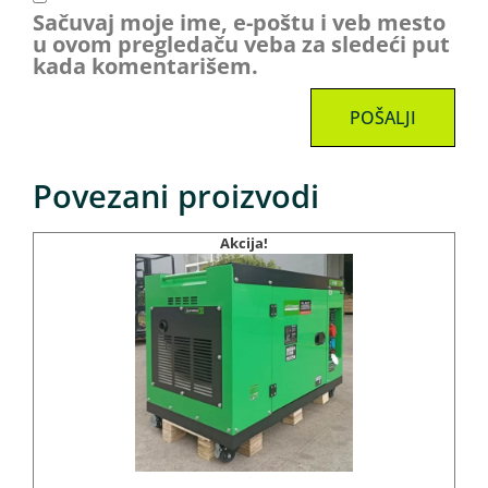
Sačuvaj moje ime, e-poštu i veb mesto
u ovom pregledaču veba za sledeći put
kada komentarišem.
Povezani proizvodi
Akcija!