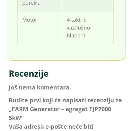
porekla
Motor
4-taktni,
vazdušno-
hlađeni
Recenzije
Još nema komentara.
Budite prvi koji će napisati recenziju za
„FARM Generator – agregat FJP7000
5kW“
Vaša adresa e-pošte neće biti