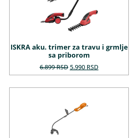
ISKRA aku. trimer za travu i grmlje
sa priborom
6.899
RSD
5.990
RSD