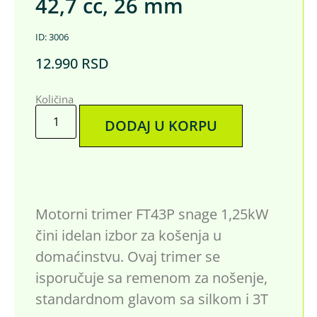
42,7 cc, 26 mm
ID: 3006
12.990
RSD
Količina
DODAJ U KORPU
Motorni trimer FT43P snage 1,25kW
čini idelan izbor za košenja u
domaćinstvu. Ovaj trimer se
isporučuje sa remenom za nošenje,
standardnom glavom sa silkom i 3T