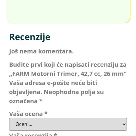
Recenzije
Još nema komentara.
Budite prvi koji će napisati recenziju za
„FARM Motorni Trimer, 42,7 cc, 26 mm“
Vaša adresa e-pošte neće biti
objavljena.
Neophodna polja su
označena
*
Vaša ocena
*
Vaša recenzija
*