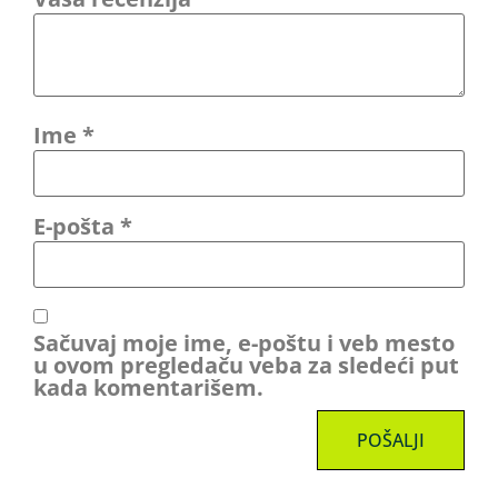
Ime
*
E-pošta
*
Sačuvaj moje ime, e-poštu i veb mesto
u ovom pregledaču veba za sledeći put
kada komentarišem.