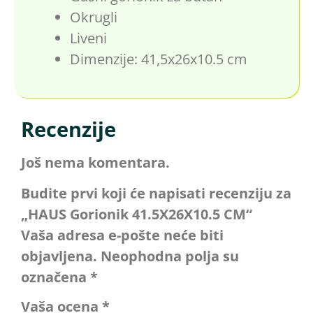
Okrugli
Liveni
Dimenzije: 41,5x26x10.5 cm
Recenzije
Još nema komentara.
Budite prvi koji će napisati recenziju za
„HAUS Gorionik 41.5X26X10.5 CM“
Vaša adresa e-pošte neće biti
objavljena.
Neophodna polja su
označena
*
Vaša ocena
*