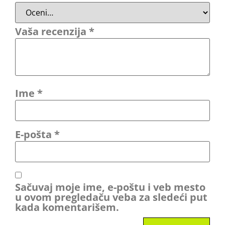
Vaša recenzija
*
Ime
*
E-pošta
*
Sačuvaj moje ime, e-poštu i veb mesto
u ovom pregledaču veba za sledeći put
kada komentarišem.