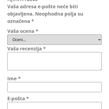
Vaša adresa e-pošte neće biti
objavljena.
Neophodna polja su
označena
*
Vaša ocena
*
Vaša recenzija
*
Ime
*
E-pošta
*