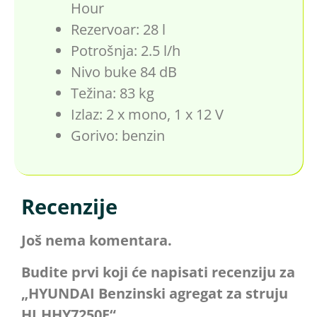
Hour
Rezervoar: 28 l
Potrošnja: 2.5 l/h
Nivo buke 84 dB
Težina: 83 kg
Izlaz: 2 x mono, 1 x 12 V
Gorivo: benzin
Recenzije
Još nema komentara.
Budite prvi koji će napisati recenziju za
„HYUNDAI Benzinski agregat za struju
HJ.HHY7250E“