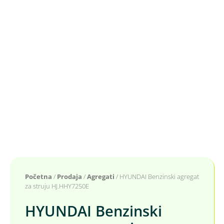
Početna
/
Prodaja
/
Agregati
/ HYUNDAI Benzinski agregat
za struju HJ.HHY7250E
HYUNDAI Benzinski