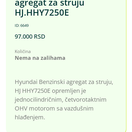
agregat za struju
HJ.HHY7250E
ID: 6649
97.000
RSD
Količina
Nema na zalihama
Hyundai Benzinski agregat za struju,
HJ HHY7250E opremljen je
jednocilindričnim, četvorotaktnim
OHV motorom sa vazdušnim
hlađenjem.