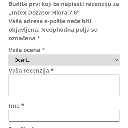
Budite prvi koji će napisati recenziju za
„Intex Dozator Hlora 7.6“
Vaša adresa e-pošte neće biti
objavljena.
Neophodna polja su
označena
*
Vaša ocena
*
Vaša recenzija
*
Ime
*