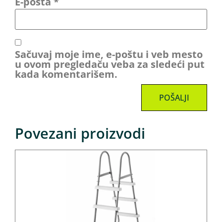
E-pošta
*
Sačuvaj moje ime, e-poštu i veb mesto
u ovom pregledaču veba za sledeći put
kada komentarišem.
Povezani proizvodi