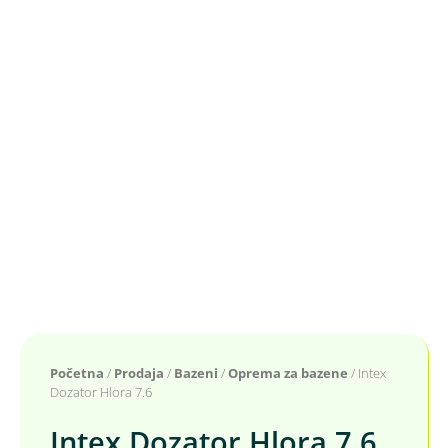
Početna
/
Prodaja
/
Bazeni
/
Oprema za bazene
/ Intex
Dozator Hlora 7.6
Intex Dozator Hlora 7.6