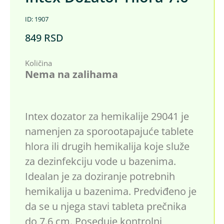
ID: 1907
849
RSD
Količina
Nema na zalihama
Intex dozator za hemikalije 29041 je
namenjen za sporootapajuće tablete
hlora ili drugih hemikalija koje služe
za dezinfekciju vode u bazenima.
Idealan je za doziranje potrebnih
hemikalija u bazenima. Predviđeno je
da se u njega stavi tableta prečnika
do 7.6 cm. Poseduje kontrolni