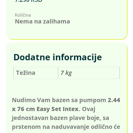
Količina
Nema na zalihama
Dodatne informacije
Težina
7 kg
Nudimo Vam bazen sa pumpom
2.44
x 76 cm Easy Set Intex
. Ovaj
jednostavan bazen plave boje, sa
prstenom na naduvavanje odlično će