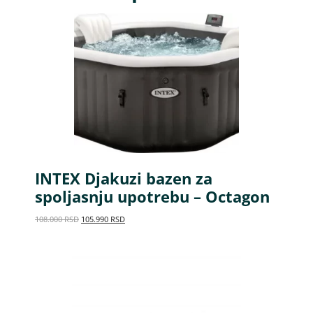
INTEX Djakuzi bazen za
spoljasnju upotrebu – Octagon
108.000
RSD
105.990
RSD