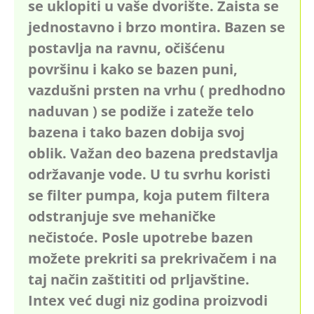
se uklopiti u vaše dvorište. Zaista se
jednostavno i brzo montira. Bazen se
postavlja na ravnu, očišćenu
površinu i kako se bazen puni,
vazdušni prsten na vrhu ( predhodno
naduvan ) se podiže i zateže telo
bazena i tako bazen dobija svoj
oblik. Važan deo bazena predstavlja
održavanje vode. U tu svrhu koristi
se filter pumpa, koja putem filtera
odstranjuje sve mehaničke
nečistoće. Posle upotrebe bazen
možete prekriti sa prekrivačem i na
taj način zaštititi od prljavštine.
Intex već dugi niz godina proizvodi