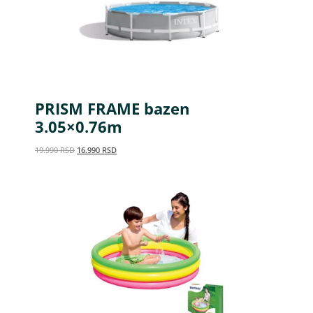
PRISM FRAME bazen
3.05×0.76m
19.990
RSD
16.990
RSD