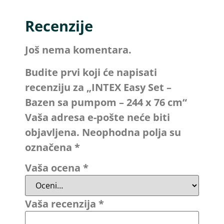
Recenzije
Još nema komentara.
Budite prvi koji će napisati
recenziju za „INTEX Easy Set –
Bazen sa pumpom – 244 x 76 cm“
Vaša adresa e-pošte neće biti
objavljena.
Neophodna polja su
označena
*
Vaša ocena
*
Vaša recenzija
*