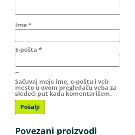
Ime
*
E-pošta
*
Sačuvaj moje ime, e-poštu i veb
mesto u ovom pregledaču veba za
sledeći put kada komentarišem.
Povezani proizvodi