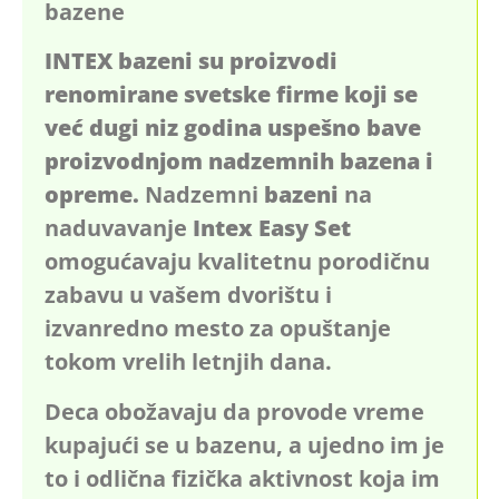
bazene
INTEX bazeni su proizvodi
renomirane svetske firme koji se
već dugi niz godina uspešno bave
proizvodnjom nadzemnih bazena i
opreme.
Nadzemni
bazeni
na
naduvavanje
Intex Easy Set
omogućavaju kvalitetnu porodičnu
zabavu u vašem dvorištu i
izvanredno mesto za opuštanje
tokom vrelih letnjih dana.
Deca obožavaju da provode vreme
kupajući se u bazenu, a ujedno im je
to i odlična fizička aktivnost koja im