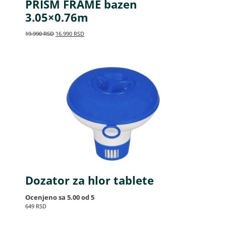
PRISM FRAME bazen
3.05×0.76m
19.990
RSD
16.990
RSD
Dozator za hlor tablete
Ocenjeno sa
5.00
od 5
649
RSD