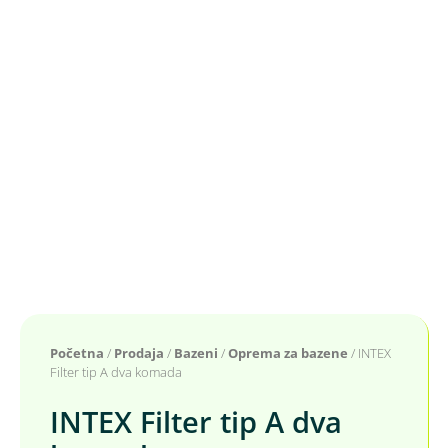
Početna
/
Prodaja
/
Bazeni
/
Oprema za bazene
/ INTEX
Filter tip A dva komada
INTEX Filter tip A dva