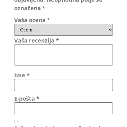
označena
*
Vaša ocena
*
Vaša recenzija
*
Ime
*
E-pošta
*