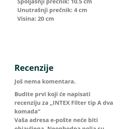
Spoljašnji prečnik: 10.5 cm
Unutrašnji prečnik: 4 cm
Visina: 20 cm
Recenzije
Još nema komentara.
Budite prvi koji će napisati
recenziju za „INTEX Filter tip A dva
komada“
Vaša adresa e-pošte neće biti
objavljena.
Neophodna polja su