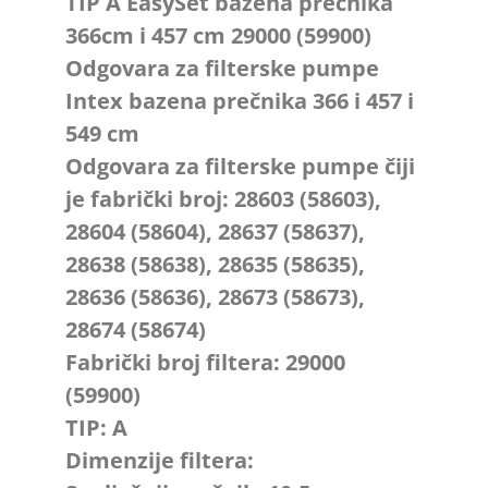
TIP A EasySet bazena prečnika
366cm i 457 cm 29000 (59900)
Odgovara za filterske pumpe
Intex bazena prečnika 366 i 457 i
549 cm
Odgovara za filterske pumpe čiji
je fabrički broj: 28603 (58603),
28604 (58604), 28637 (58637),
28638 (58638), 28635 (58635),
28636 (58636), 28673 (58673),
28674 (58674)
Fabrički broj filtera: 29000
(59900)
TIP: A
Dimenzije filtera: