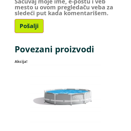
Sačuvaj moje ime, e-poštu i veb
mesto u ovom pregledaču veba za
sledeći put kada komentarišem.
Povezani proizvodi
Akcija!