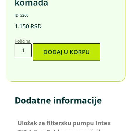
komada
ID: 3260
1.150
RSD
Količina
DODAJ U KORPU
Dodatne informacije
Uložak za filtersku pumpu Intex