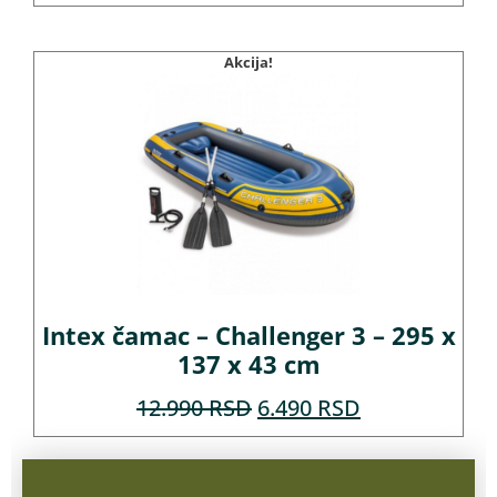
Akcija!
Intex čamac – Challenger 3 – 295 x
137 x 43 cm
12.990
RSD
6.490
RSD