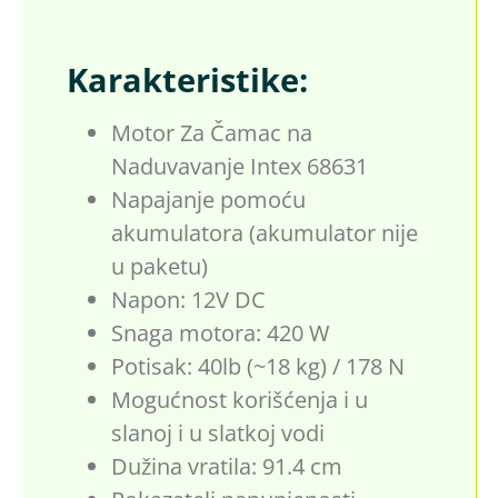
Karakteristike:
Motor Za Čamac na
Naduvavanje Intex 68631
Napajanje pomoću
akumulatora (akumulator nije
u paketu)
Napon: 12V DC
Snaga motora: 420 W
Potisak: 40lb (~18 kg) / 178 N
Mogućnost korišćenja i u
slanoj i u slatkoj vodi
Dužina vratila: 91.4 cm