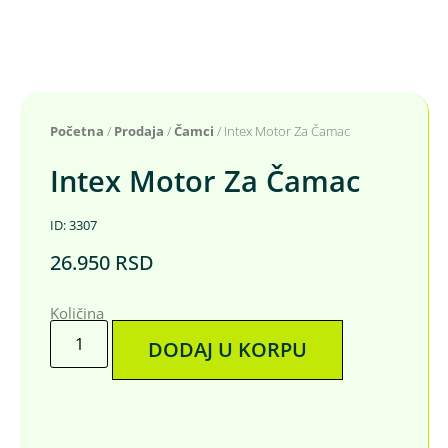
Početna
/
Prodaja
/
Čamci
/ Intex Motor Za Čamac
Intex Motor Za Čamac
ID: 3307
26.950
RSD
Količina
DODAJ U KORPU