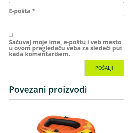
E-pošta
*
Sačuvaj moje ime, e-poštu i veb mesto
u ovom pregledaču veba za sledeći put
kada komentarišem.
Povezani proizvodi