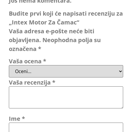
Još nema komentara.
Budite prvi koji će napisati recenziju za
„Intex Motor Za Čamac“
Vaša adresa e-pošte neće biti
objavljena.
Neophodna polja su
označena
*
Vaša ocena
*
Vaša recenzija
*
Ime
*