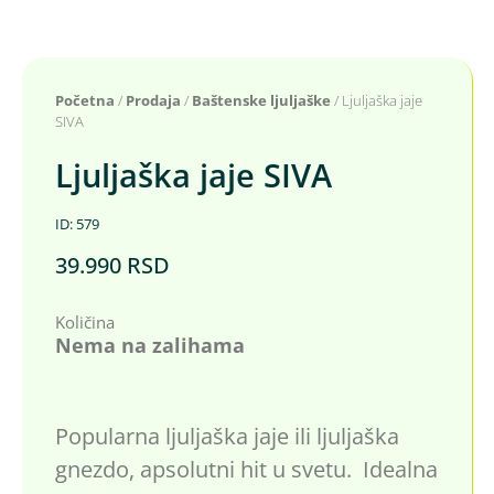
Početna
/
Prodaja
/
Baštenske ljuljaške
/ Ljuljaška jaje
SIVA
Ljuljaška jaje SIVA
ID: 579
39.990
RSD
Količina
Nema na zalihama
Popularna ljuljaška jaje ili ljuljaška
gnezdo, apsolutni hit u svetu. Idealna