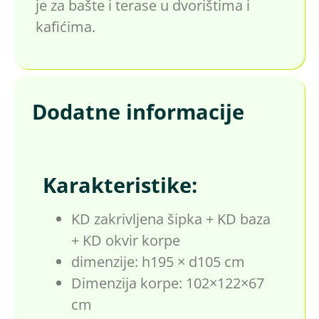
je za bašte i terase u dvorištima i
kafićima.
Dodatne informacije
Karakteristike:
KD zakrivljena šipka + KD baza
+ KD okvir korpe
dimenzije: h195 × d105 cm
Dimenzija korpe: 102×122×67
cm