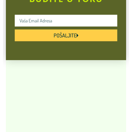
POŠALJITE