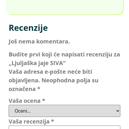
Recenzije
Još nema komentara.
Budite prvi koji će napisati recenziju za
„Ljuljaška jaje SIVA“
Vaša adresa e-pošte neće biti
objavljena.
Neophodna polja su
označena
*
Vaša ocena
*
Vaša recenzija
*