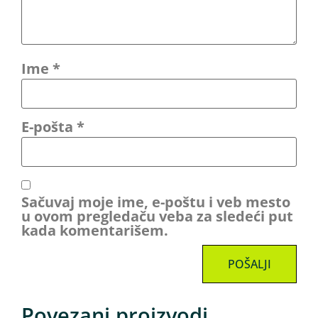
Ime
*
E-pošta
*
Sačuvaj moje ime, e-poštu i veb mesto
u ovom pregledaču veba za sledeći put
kada komentarišem.
Povezani proizvodi