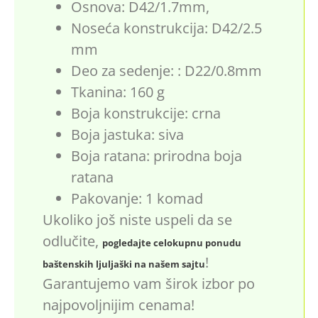
Osnova: D42/1.7mm,
Noseća konstrukcija: D42/2.5
mm
Deo za sedenje: : D22/0.8mm
Tkanina: 160 g
Boja konstrukcije: crna
Boja jastuka: siva
Boja ratana: prirodna boja
ratana
Pakovanje: 1 komad
Ukoliko još niste uspeli da se
odlučite,
pogledajte celokupnu ponudu
!
baštenskih ljuljaški na našem sajtu
Garantujemo vam širok izbor po
najpovoljnijim cenama!