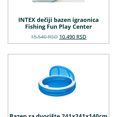
INTEX dečiji bazen igraonica
Fishing Fun Play Center
15.540
RSD
10.490
RSD
Bazen za dvorište 241x241x140cm