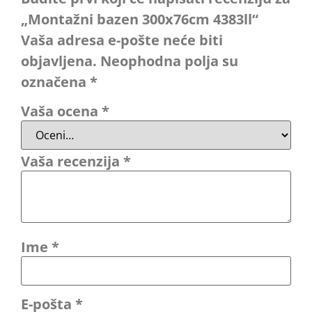
„Montažni bazen 300x76cm 4383ll“
Vaša adresa e-pošte neće biti
objavljena.
Neophodna polja su
označena
*
Vaša ocena
*
Vaša recenzija
*
Ime
*
E-pošta
*