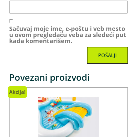
Sačuvaj moje ime, e-poštu i veb mesto
u ovom pregledaču veba za sledeći put
kada komentarišem.
Povezani proizvodi
Akcija!