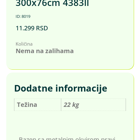
300x76cm 4383ll
ID: 8019
11.299
RSD
Količina
Nema na zalihama
Dodatne informacije
Težina
22 kg
Bazen sa metalnim okvirom pravi