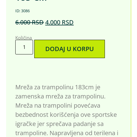
ID: 3086
6.000
RSD
4.000
RSD
Količina
DODAJ U KORPU
Mreža za trampolinu 183cm je
zamenska mreža za trampolinu.
Mreža na trampolini povećava
bezbednost korišćenja ove sportske
igračke jer sprečava padanje sa
trampoline. Napravljena od terilena i