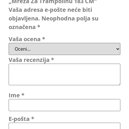
„Mreža Za Trampolinu 183 CM“
Vaša adresa e-pošte neće biti
objavljena.
Neophodna polja su
označena
*
Vaša ocena
*
Vaša recenzija
*
Ime
*
E-pošta
*