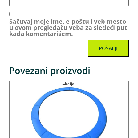
Sačuvaj moje ime, e-poštu i veb mesto
u ovom pregledaču veba za sledeći put
kada komentarišem.
Povezani proizvodi
Akcija!