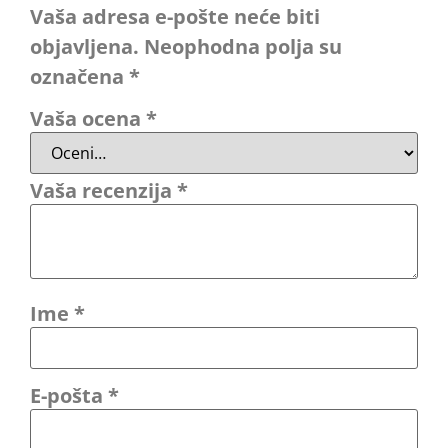
Vaša adresa e-pošte neće biti
objavljena.
Neophodna polja su
označena
*
Vaša ocena
*
Vaša recenzija
*
Ime
*
E-pošta
*