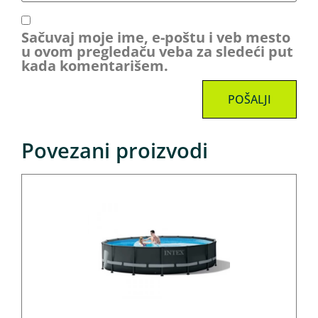
Sačuvaj moje ime, e-poštu i veb mesto
u ovom pregledaču veba za sledeći put
kada komentarišem.
Povezani proizvodi