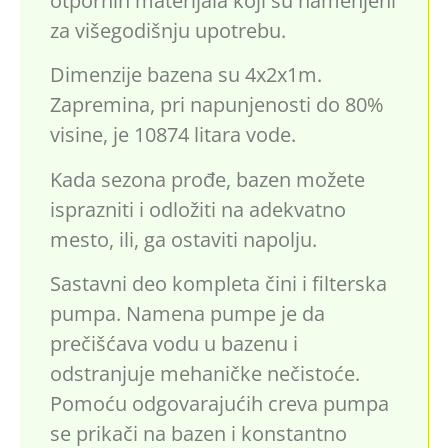
otpornih materijala koji su namenjeni
za višegodišnju upotrebu.
Dimenzije bazena su 4x2x1m.
Zapremina, pri napunjenosti do 80%
visine, je 10874 litara vode.
Kada sezona prođe, bazen možete
isprazniti i odložiti na adekvatno
mesto, ili, ga ostaviti napolju.
Sastavni deo kompleta čini i filterska
pumpa. Namena pumpe je da
prečišćava vodu u bazenu i
odstranjuje mehaničke nečistoće.
Pomoću odgovarajućih creva pumpa
se prikači na bazen i konstantno