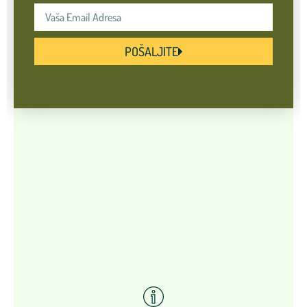
POŠALJITE