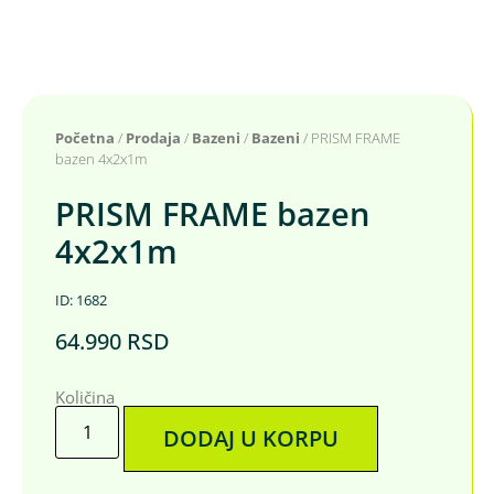
Početna
/
Prodaja
/
Bazeni
/
Bazeni
/ PRISM FRAME
bazen 4x2x1m
PRISM FRAME bazen
4x2x1m
ID: 1682
64.990
RSD
Količina
DODAJ U KORPU