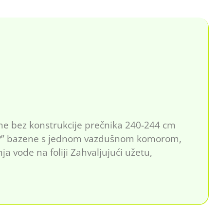
zene bez konstrukcije prečnika 240-244 cm
 UP” bazene s jednom vazdušnom komorom,
 vode na foliji Zahvaljujući užetu,