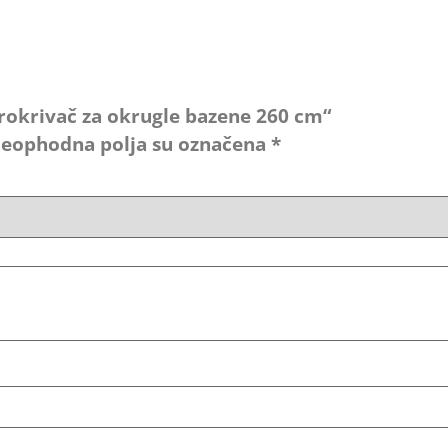
„Prokrivač za okrugle bazene 260 cm“
eophodna polja su označena
*