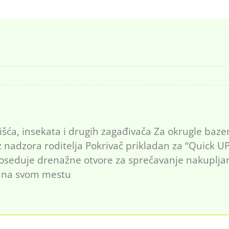
d lišća, insekata i drugih zagađivača Za okrugle ba
 nadzora roditelja Pokrivač prikladan za “Quick
oseduje drenažne otvore za sprečavanje nakupljanja
to na svom mestu