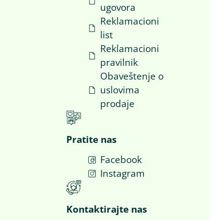
ugovora
i
Reklamacioni
list
Reklamacioni
pravilnik
Obaveštenje o
uslovima
prodaje
Pratite nas
Facebook
a
Instagram
Kontaktirajte nas​