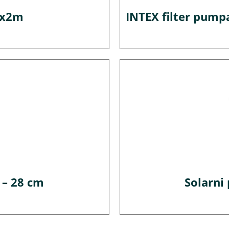
3x2m
INTEX filter pumpa
 – 28 cm
Solarni