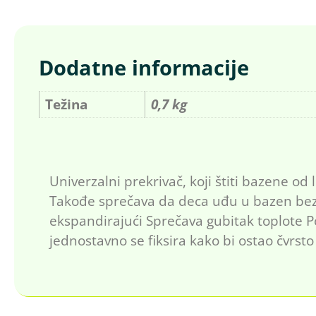
Dodatne informacije
Težina
0,7 kg
Univerzalni prekrivač, koji štiti bazene o
Takođe sprečava da deca uđu u bazen bez
ekspandirajući Sprečava gubitak toplote P
jednostavno se fiksira kako bi ostao čvrs