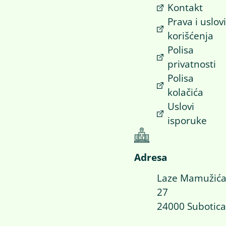
Kontakt
Prava i uslov
korišćenja
Polisa
privatnosti
Polisa
kolačića
Uslovi
isporuke
Adresa
Laze Mamužić
27
24000 Subotica