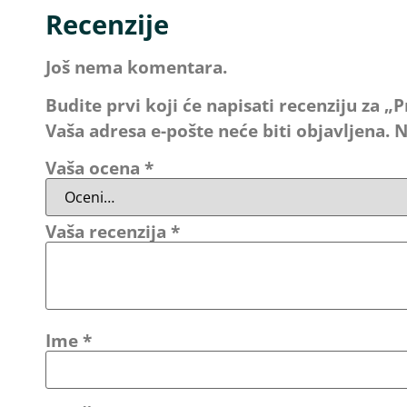
Recenzije
Još nema komentara.
Budite prvi koji će napisati recenziju za 
Vaša adresa e-pošte neće biti objavljena.
N
Vaša ocena
*
Vaša recenzija
*
Ime
*