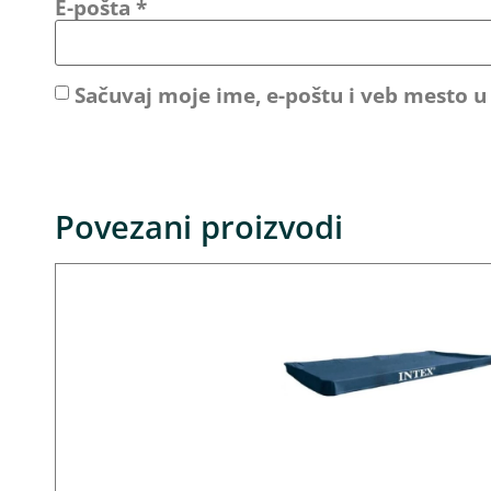
E-pošta
*
Sačuvaj moje ime, e-poštu i veb mesto 
Povezani proizvodi