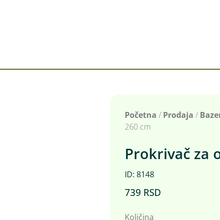
Početna
/
Prodaja
/
Baze
260 cm
Prokrivač za 
ID: 8148
739
RSD
Količina