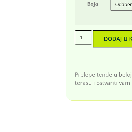
Boja
DODAJ U 
Prelepe tende u beloj i
terasu i ostvariti va