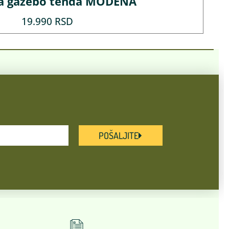
a gazebo tenda MODENA
19.990
RSD
POŠALJITE