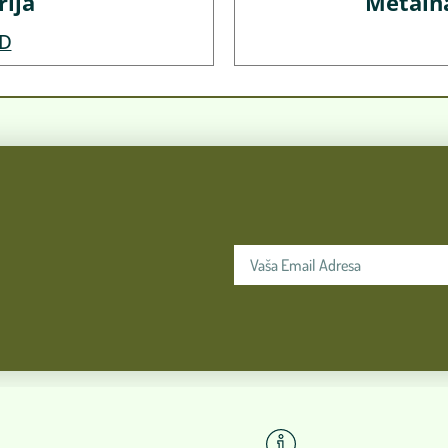
ija
Metaln
D