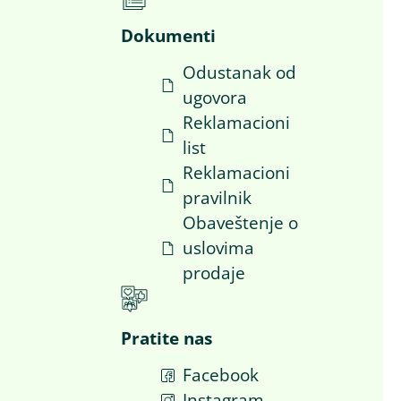
Dokumenti
Odustanak od
ugovora
i
Reklamacioni
list
Reklamacioni
pravilnik
Obaveštenje o
uslovima
prodaje
Pratite nas
Facebook
a
Instagram