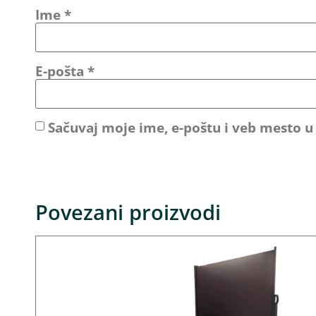
Ime
*
E-pošta
*
Sačuvaj moje ime, e-poštu i veb mesto 
Povezani proizvodi