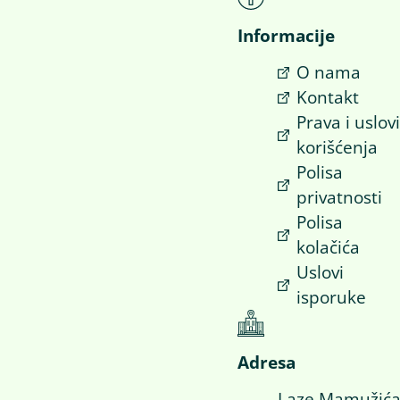
Informacije
O nama
Kontakt
Prava i uslov
korišćenja
Polisa
privatnosti
Polisa
kolačića
Uslovi
isporuke
Adresa
Laze Mamužić