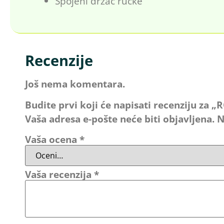
Spojeni držač ručke
Recenzije
Još nema komentara.
Budite prvi koji će napisati recenziju za 
Vaša adresa e-pošte neće biti objavljena.
N
Vaša ocena
*
Vaša recenzija
*