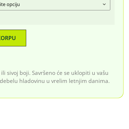
KORPU
li sivoj boji. Savršeno će se uklopiti u vašu
m debelu hladovinu u vrelim letnjim danima.