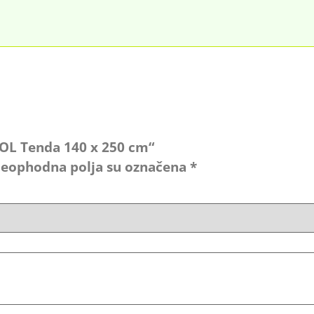
„ROL Tenda 140 x 250 cm“
eophodna polja su označena
*