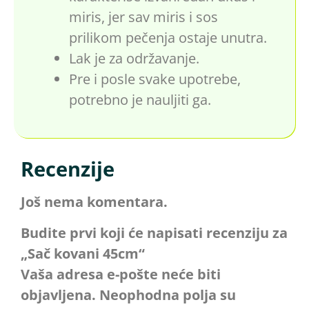
miris, jer sav miris i sos
prilikom pečenja ostaje unutra.
Lak je za održavanje.
Pre i posle svake upotrebe,
potrebno je nauljiti ga.
Recenzije
Još nema komentara.
Budite prvi koji će napisati recenziju za
„Sač kovani 45cm“
Vaša adresa e-pošte neće biti
objavljena.
Neophodna polja su