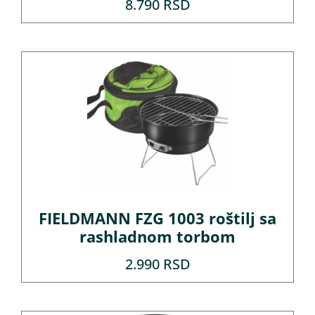
8.790
RSD
FIELDMANN FZG 1003 roštilj sa
rashladnom torbom
2.990
RSD