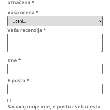
označena
*
Vaša ocena
*
Vaša recenzija
*
Ime
*
E-pošta
*
Sačuvaj moje ime, e-poštu i veb mesto