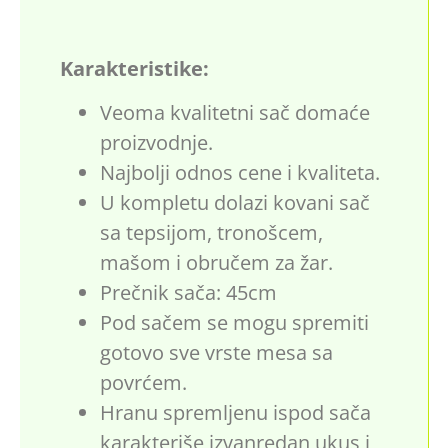
Karakteristike:
Veoma kvalitetni sač domaće
proizvodnje.
Najbolji odnos cene i kvaliteta.
U kompletu dolazi kovani sač
sa tepsijom, tronošcem,
mašom i obručem za žar.
Prečnik sača: 45cm
Pod sačem se mogu spremiti
gotovo sve vrste mesa sa
povrćem.
Hranu spremljenu ispod sača
karakteriše izvanredan ukus i