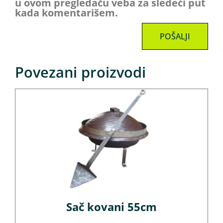
u ovom pregledaču veba za sledeći put
kada komentarišem.
Povezani proizvodi
Sač kovani 55cm