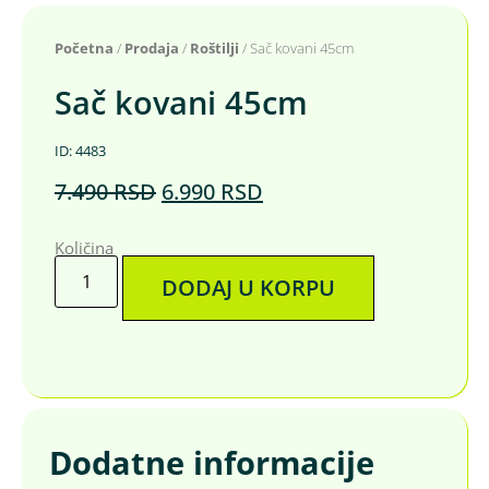
Početna
/
Prodaja
/
Roštilji
/ Sač kovani 45cm
Sač kovani 45cm
ID: 4483
7.490
RSD
6.990
RSD
Količina
DODAJ U KORPU
Dodatne informacije