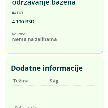
održavanje bazena
ID: 8176
4.190
RSD
Količina
Nema na zalihama
Dodatne informacije
Težina
5 kg
Set sadrži: