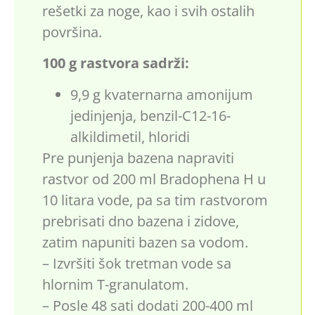
rešetki za noge, kao i svih ostalih
površina.
100 g rastvora sadrži:
9,9 g kvaternarna amonijum
jedinjenja, benzil-C12-16-
alkildimetil, hloridi
Pre punjenja bazena napraviti
rastvor od 200 ml Bradophena H u
10 litara vode, pa sa tim rastvorom
prebrisati dno bazena i zidove,
zatim napuniti bazen sa vodom.
– Izvršiti šok tretman vode sa
hlornim T-granulatom.
– Posle 48 sati dodati 200-400 ml