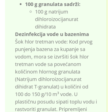
100 g granulata sadrži:
100 g natrijum
dihloroizocijanurat
dihidrata
Dezinfekcija vode u bazenima
Šok hlor tretman vode: Kod prvog
punjenja bazena za kupanje sa
vodom, mora se izvršiti šok hlor
tretman vode sa povećanom
količinom hlornog granulata
(Natrijum dihloroizocijanurat
dihidrat T-granulat) u količini od
100 do 150 g/10 m³ vode. U
plastičnu posudu sipati toplu vodu i
rastvoriti granulat. Pripremljeni