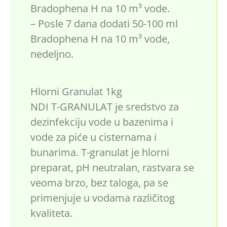
Bradophena H na 10 m³ vode.
– Posle 7 dana dodati 50-100 ml
Bradophena H na 10 m³ vode,
nedeljno.
Hlorni Granulat 1kg
NDI T-GRANULAT je sredstvo za
dezinfekciju vode u bazenima i
vode za piće u cisternama i
bunarima. T-granulat je hlorni
preparat, pH neutralan, rastvara se
veoma brzo, bez taloga, pa se
primenjuje u vodama različitog
kvaliteta.