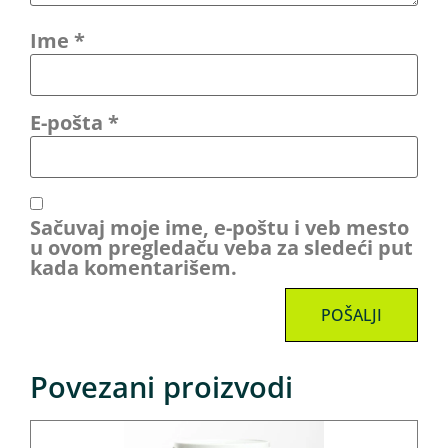
Ime
*
E-pošta
*
Sačuvaj moje ime, e-poštu i veb mesto
u ovom pregledaču veba za sledeći put
kada komentarišem.
Povezani proizvodi