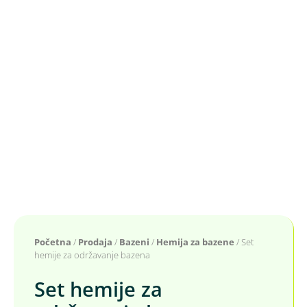
Početna
/
Prodaja
/
Bazeni
/
Hemija za bazene
/ Set
hemije za održavanje bazena
Set hemije za