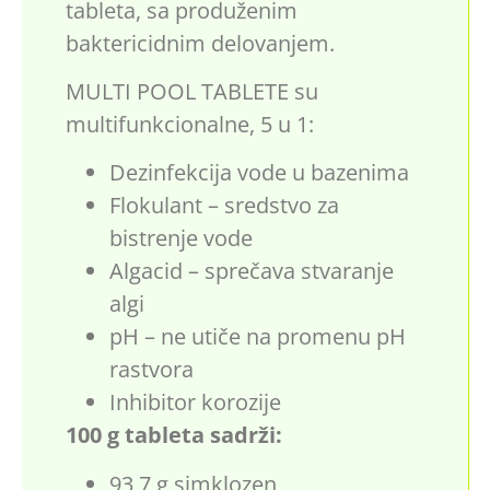
tableta, sa produženim
baktericidnim delovanjem.
MULTI POOL TABLETE su
multifunkcionalne, 5 u 1:
Dezinfekcija vode u bazenima
Flokulant – sredstvo za
bistrenje vode
Algacid – sprečava stvaranje
algi
pH – ne utiče na promenu pH
rastvora
Inhibitor korozije
100 g tableta sadrži:
93,7 g simklozen