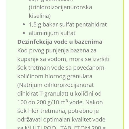
(trihloroizocijanuronska
kiselina)
1,5 g bakar sulfat pentahidrat
aluminijum sulfat
Dezinfekcija vode u bazenima
Kod prvog punjenja bazena za
kupanje sa vodom, mora se izvršiti
šok tretman vode sa povećanom
količinom hlornog granulata
(Natrijum dihloroizocijanurat
dihidrat T-granulat) u količini od
100 do 200 g/10 m³ vode. Nakon
šok hlor tretmana, potrebno je
održavati optimalan kvalitet vode
sa MULTI POOL TABLETOM 200 g,