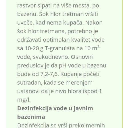
rastvor sipati na više mesta, po
bazenu. Šok hlor tretman vršiti
uveče, kad nema kupača. Nakon
šok hlor tretmana, potrebno je
održavati optimalan kvalitet vode
sa 10-20 g T-granulata na 10 m³
vode, svakodnevno. Osnovni
preduslov je da pH vode u bazenu
bude od 7,2-7,6. Kupanje početi
sutradan, kada se merenjem
ustanovi da je nivo hlora ispod 1
mg/l.
Dezinfekcija vode u javnim
bazenima
Dezinfekcija se vrši preko mernih