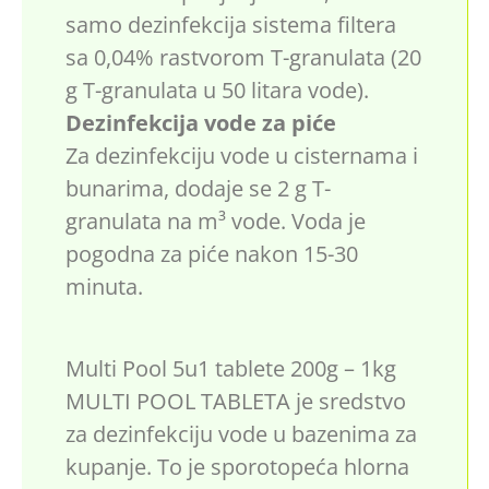
samo dezinfekcija sistema filtera
sa 0,04% rastvorom T-granulata (20
g T-granulata u 50 litara vode).
Dezinfekcija vode za piće
Za dezinfekciju vode u cisternama i
bunarima, dodaje se 2 g T-
granulata na m³ vode. Voda je
pogodna za piće nakon 15-30
minuta.
Multi Pool 5u1 tablete 200g – 1kg
MULTI POOL TABLETA je sredstvo
za dezinfekciju vode u bazenima za
kupanje. To je sporotopeća hlorna