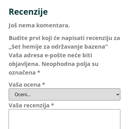
Recenzije
Još nema komentara.
Budite prvi koji će napisati recenziju za
„Set hemije za održavanje bazena“
Vaša adresa e-pošte neće biti
objavljena.
Neophodna polja su
označena
*
Vaša ocena
*
Vaša recenzija
*