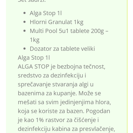
Alga Stop 1l
Hlorni Granulat 1kg
Multi Pool 5u1 tablete 200g –
1kg
Dozator za tablete veliki
Alga Stop 1l
ALGA STOP je bezbojna tečnost,
sredstvo za dezinfekciju i
sprečavanje stvaranja algi u
bazenima za kupanje. Može se
mešati sa svim jedinjenjima hlora,
koja se koriste za bazen. Pogodan
je kao 1% rastvor za čišćenje i
dezinfekciju kabina za presvlačenje,