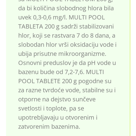
da bi količina slobodnog hlora bila
uvek 0,3-0,6 mg/l. MULTI POOL
TABLETA 200 g sadrži stabilizovani
hlor, koji se rastvara 7 do 8 dana, a
slobodan hlor vrši oksidaciju vode i
ubija prisutne mikroorganizme.
Osnovni preduslov je da pH vode u
bazenu bude od 7,2-7,6. MULTI
POOL TABLETE 200 g pogodne su
za razne tvrdoće vode, stabilne su i
otporne na dejstvo sunčeve
svetlosti i toplote, pa se
upotrebljavaju u otvorenim i
zatvorenim bazenima.