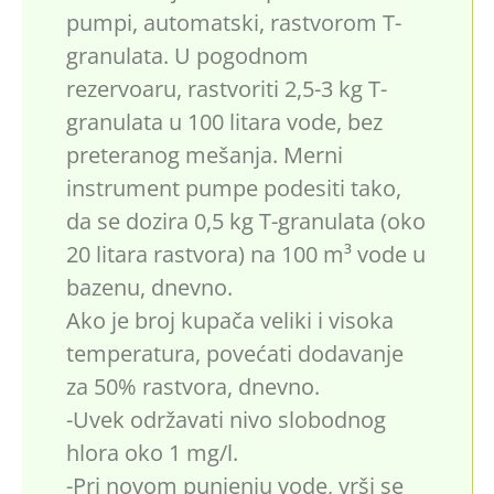
pumpi, automatski, rastvorom T-
granulata. U pogodnom
rezervoaru, rastvoriti 2,5-3 kg T-
granulata u 100 litara vode, bez
preteranog mešanja. Merni
instrument pumpe podesiti tako,
da se dozira 0,5 kg T-granulata (oko
20 litara rastvora) na 100 m³ vode u
bazenu, dnevno.
Ako je broj kupača veliki i visoka
temperatura, povećati dodavanje
za 50% rastvora, dnevno.
-Uvek održavati nivo slobodnog
hlora oko 1 mg/l.
-Pri novom punjenju vode, vrši se