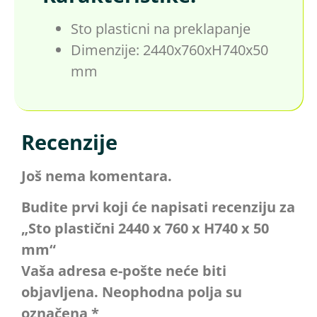
Sto plasticni na preklapanje
Dimenzije: 2440x760xH740x50
mm
Recenzije
Još nema komentara.
Budite prvi koji će napisati recenziju za
„Sto plastični 2440 x 760 x H740 x 50
mm“
Vaša adresa e-pošte neće biti
objavljena.
Neophodna polja su
označena
*