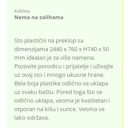
Količina
Nema na zalihama
Sto plastični na preklop sa
dimenzijama 2440 x 760 x H740 x 50
mm idealan je za više namena.
Pozovite porodicu i prijatelje i uživajte
uz ovaj sto i mnogo ukusne hrane.
Bela boja plastike odlično se uklapa
uz svaku baštu. Pored toga što se
odlično uklapa, veoma je kvalitetan i
otporan na kišu i sunce. Veoma se
lako održava.