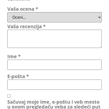
Vaša ocena
*
Vaša recenzija
*
Ime
*
E-pošta
*
Sačuvaj moje ime, e-poštu i veb mesto
u ovom pregledaču veba za sledeći put