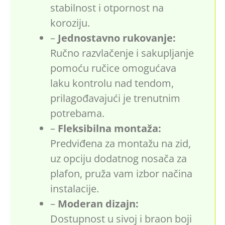
stabilnost i otpornost na
koroziju.
–
Jednostavno rukovanje:
Ručno razvlačenje i sakupljanje
pomoću ručice omogućava
laku kontrolu nad tendom,
prilagođavajući je trenutnim
potrebama.
–
Fleksibilna montaža:
Predviđena za montažu na zid,
uz opciju dodatnog nosača za
plafon, pruža vam izbor načina
instalacije.
–
Moderan dizajn:
Dostupnost u sivoj i braon boji