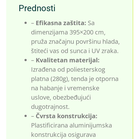
Prednosti
–
Efikasna zaštita:
Sa
dimenzijama 395×200 cm,
pruža značajnu površinu hlada,
štiteći vas od sunca i UV zraka.
–
Kvalitetan materijal:
Izrađena od poliesterskog
platna (280g), tenda je otporna
na habanje i vremenske
uslove, obezbeđujući
dugotrajnost.
–
Čvrsta konstrukcija:
Plastificirana aluminijumska
konstrukcija osigurava