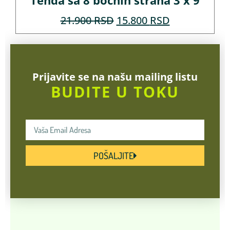
Tenda sa 8 bočnih strana 3 x 9
21.900
RSD
15.800
RSD
Prijavite se na našu mailing listu
BUDITE U TOKU
POŠALJITE