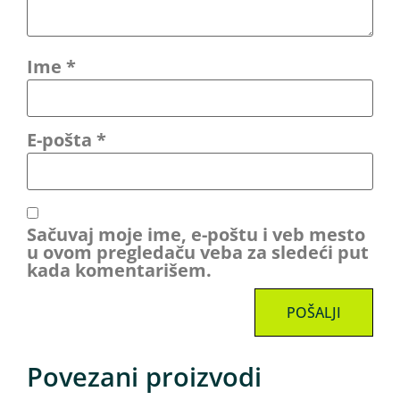
Ime
*
E-pošta
*
Sačuvaj moje ime, e-poštu i veb mesto
u ovom pregledaču veba za sledeći put
kada komentarišem.
Povezani proizvodi