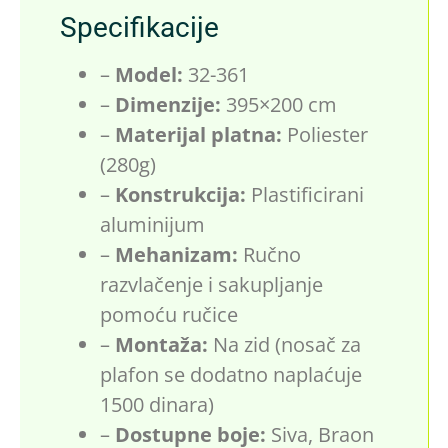
Specifikacije
–
Model:
32-361
–
Dimenzije:
395×200 cm
–
Materijal platna:
Poliester
(280g)
–
Konstrukcija:
Plastificirani
aluminijum
–
Mehanizam:
Ručno
razvlačenje i sakupljanje
pomoću ručice
–
Montaža:
Na zid (nosač za
plafon se dodatno naplaćuje
1500 dinara)
–
Dostupne boje:
Siva, Braon