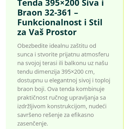
Tenda 395×200 Siva i
Braon 32-361 –
Funkcionalnost i Stil
za Vaš Prostor
Obezbedite idealnu zaštitu od
sunca i stvorite prijatnu atmosferu
na svojoj terasi ili balkonu uz našu
tendu dimenzija 395×200 cm,
dostupnu u elegantnoj sivoj i toploj
braon boji. Ova tenda kombinuje
praktičnost ručnog upravljanja sa
izdržljivom konstrukcijom, nudeći
savršeno rešenje za efikasno
zasenčenje.