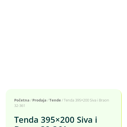
Početna
/
Prodaja
/
Tende
/ Tenda 395×200 Siva i Braon
32-361
Tenda 395×200 Siva i