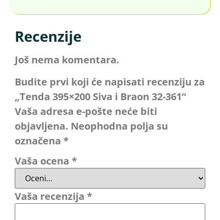
Recenzije
Još nema komentara.
Budite prvi koji će napisati recenziju za
„Tenda 395×200 Siva i Braon 32-361“
Vaša adresa e-pošte neće biti
objavljena.
Neophodna polja su
označena
*
Vaša ocena
*
Vaša recenzija
*