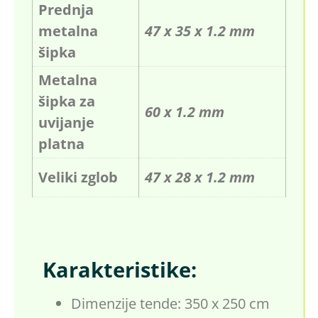
Prednja
metalna
47 x 35 x 1.2 mm
šipka
Metalna
šipka za
60 x 1.2 mm
uvijanje
platna
Veliki zglob
47 x 28 x 1.2 mm
Karakteristike:
Dimenzije tende: 350 x 250 cm