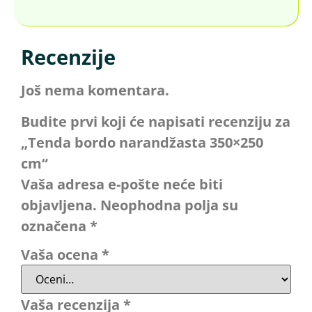
Recenzije
Još nema komentara.
Budite prvi koji će napisati recenziju za
„Tenda bordo narandžasta 350×250
cm“
Vaša adresa e-pošte neće biti
objavljena.
Neophodna polja su
označena
*
Vaša ocena
*
Vaša recenzija
*