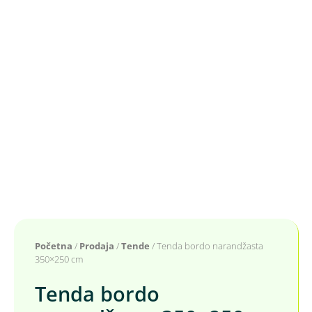
Početna
/
Prodaja
/
Tende
/ Tenda bordo narandžasta
350×250 cm
Tenda bordo