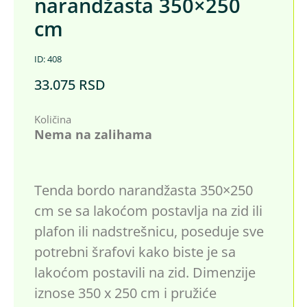
narandžasta 350×250
cm
ID: 408
33.075
RSD
Količina
Nema na zalihama
Tenda bordo narandžasta 350×250
cm se sa lakoćom postavlja na zid ili
plafon ili nadstrešnicu, poseduje sve
potrebni šrafovi kako biste je sa
lakoćom postavili na zid. Dimenzije
iznose 350 x 250 cm i pružiće