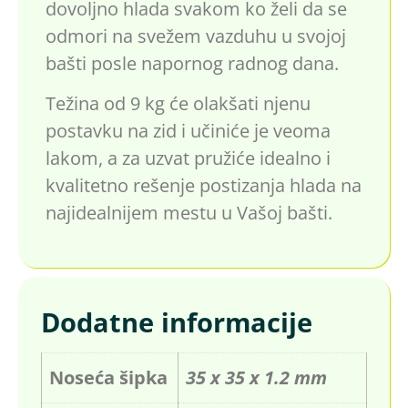
dovoljno hlada svakom ko želi da se
odmori na svežem vazduhu u svojoj
bašti posle napornog radnog dana.
Težina od 9 kg će olakšati njenu
postavku na zid i učiniće je veoma
lakom, a za uzvat pružiće idealno i
kvalitetno rešenje postizanja hlada na
najidealnijem mestu u Vašoj bašti.
Dodatne informacije
Noseća šipka
35 x 35 x 1.2 mm