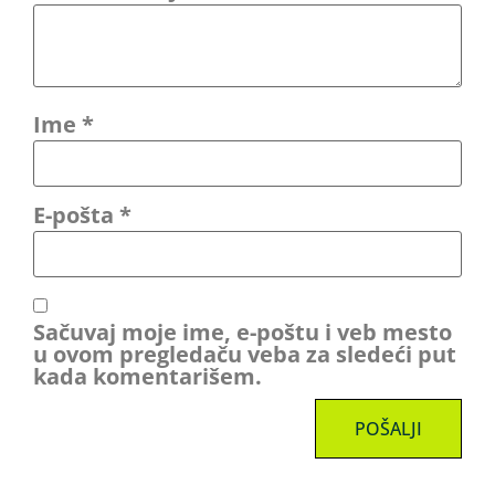
Ime
*
E-pošta
*
Sačuvaj moje ime, e-poštu i veb mesto
u ovom pregledaču veba za sledeći put
kada komentarišem.