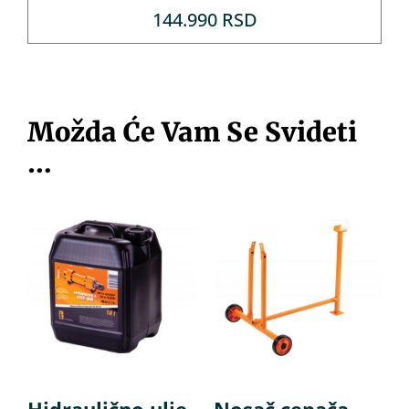
144.990
RSD
Možda Će Vam Se Svideti
…