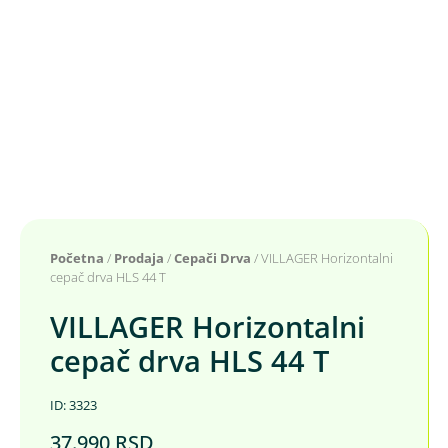
Početna
/
Prodaja
/
Cepači Drva
/ VILLAGER Horizontalni
cepač drva HLS 44 T
VILLAGER Horizontalni
cepač drva HLS 44 T
ID: 3323
37.990
RSD