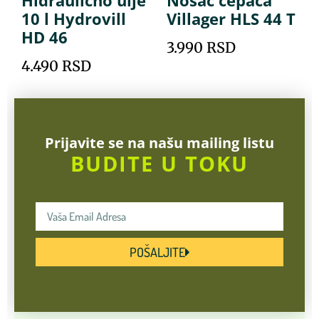
Hidraulično ulje
Nosač cepača
10 l Hydrovill
Villager HLS 44 T
HD 46
3.990
RSD
4.490
RSD
Prijavite se na našu mailing listu
BUDITE U TOKU
POŠALJITE