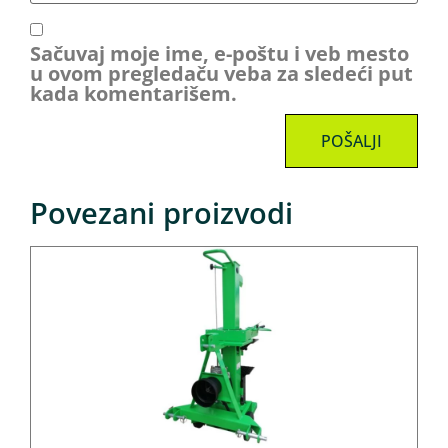
Sačuvaj moje ime, e-poštu i veb mesto
u ovom pregledaču veba za sledeći put
kada komentarišem.
Povezani proizvodi