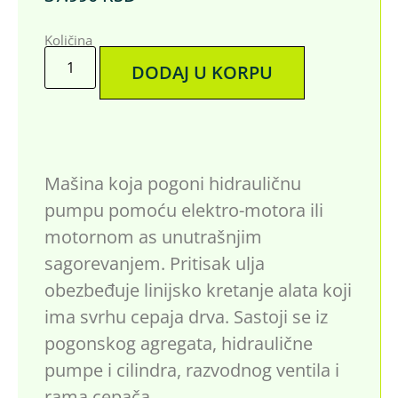
Količina
DODAJ U KORPU
Mašina koja pogoni hidrauličnu
pumpu pomoću elektro-motora ili
motornom as unutrašnjim
sagorevanjem. Pritisak ulja
obezbeđuje linijsko kretanje alata koji
ima svrhu cepaja drva. Sastoji se iz
pogonskog agregata, hidraulične
pumpe i cilindra, razvodnog ventila i
rama cepača.