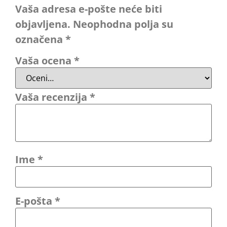
Vaša adresa e-pošte neće biti
objavljena.
Neophodna polja su
označena
*
Vaša ocena
*
Vaša recenzija
*
Ime
*
E-pošta
*