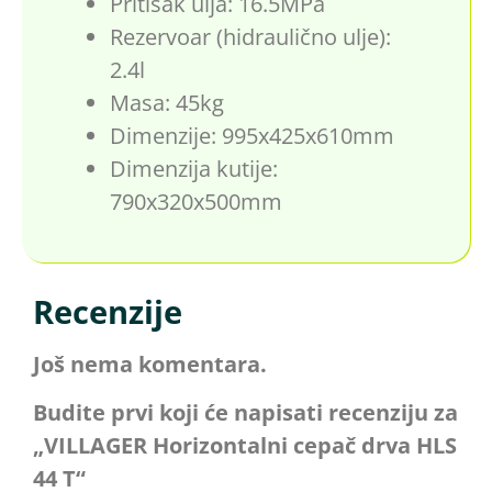
Pritisak ulja: 16.5MPa
Rezervoar (hidraulično ulje):
2.4l
Masa: 45kg
Dimenzije: 995x425x610mm
Dimenzija kutije:
790x320x500mm
Recenzije
Još nema komentara.
Budite prvi koji će napisati recenziju za
„VILLAGER Horizontalni cepač drva HLS
44 T“