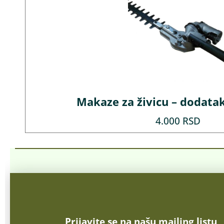
Makaze za živicu – dodatak
4.000
RSD
Prijavite se na našu mailing listu