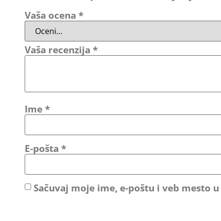
Vaša ocena
*
Vaša recenzija
*
Ime
*
E-pošta
*
Sačuvaj moje ime, e-poštu i veb mesto 