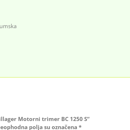
ijumska
Villager Motorni trimer BC 1250 S“
eophodna polja su označena
*