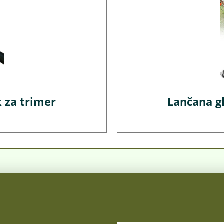
 za trimer
Lančana g