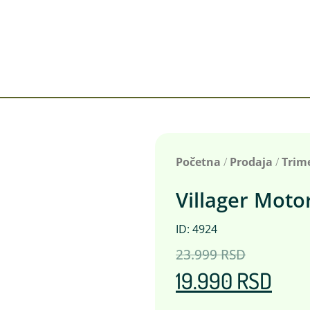
Početna
/
Prodaja
/
Trim
Villager Moto
ID: 4924
23.999
RSD
19.990
RSD