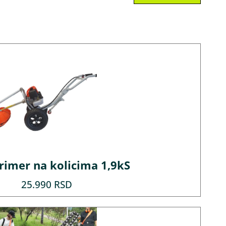
imer na kolicima 1,9kS
25.990
RSD