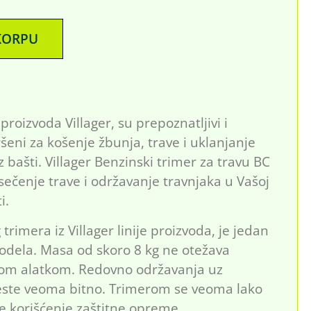
KORPU
proizvoda Villager, su prepoznatljivi i
šeni za košenje žbunja, trave i uklanjanje
z bašti. Villager Benzinski trimer za travu BC
sečenje trave i održavanje travnjaka u Vašoj
i.
imera iz Villager linije proizvoda, je jedan
odela. Masa od skoro 8 kg ne otežava
vom alatkom. Redovno održavanja uz
este veoma bitno. Trimerom se veoma lako
e korišćenje zaštitne opreme.