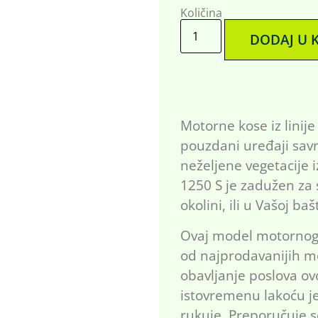
Količina
DODAJ U 
Motorne kose iz linije 
pouzdani uređaji savr
neželjene vegetacije i
1250 S je zadužen za 
okolini, ili u Vašoj bašt
Ovaj model motornog tr
od najprodavanijih m
obavljanje poslova o
istovremenu lakoću j
rukuje. Preporučuje s