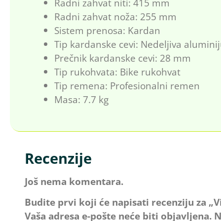
Radni zahvat niti: 415 mm
Radni zahvat noža: 255 mm
Sistem prenosa: Kardan
Tip kardanske cevi: Nedeljiva alumin
Prečnik kardanske cevi: 28 mm
Tip rukohvata: Bike rukohvat
Tip remena: Profesionalni remen
Masa: 7.7 kg
Recenzije
Još nema komentara.
Budite prvi koji će napisati recenziju za „
Vaša adresa e-pošte neće biti objavljena.
N