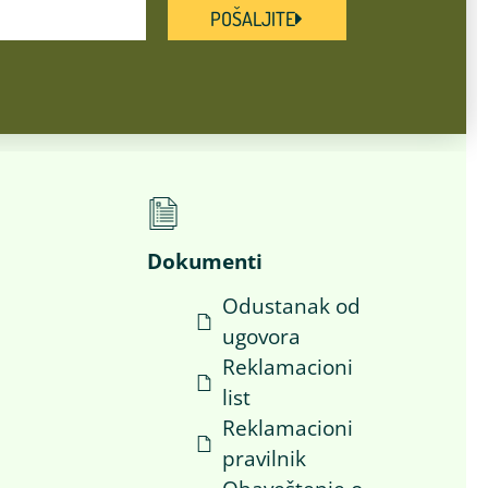
POŠALJITE
Dokumenti
Odustanak od
ugovora
i
Reklamacioni
list
Reklamacioni
pravilnik