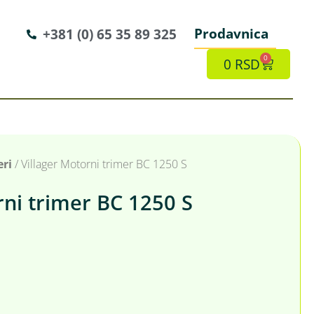
Prodavnica
+381 (0) 65 35 89 325
0
0
RSD
eri
/ Villager Motorni trimer BC 1250 S
rni trimer BC 1250 S