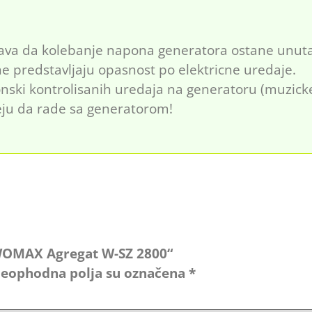
ava da kolebanje napona generatora ostane unuta
ne predstavljaju opasnost po elektricne uredaje.
nski kontrolisanih uredaja na generatoru (muzicke l
smeju da rade sa generatorom!
 „WOMAX Agregat W-SZ 2800“
eophodna polja su označena
*