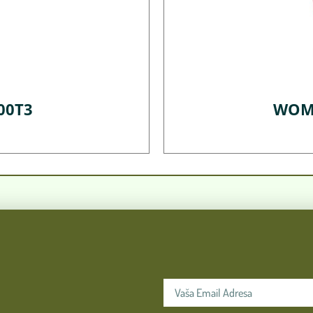
00T3
WOMA