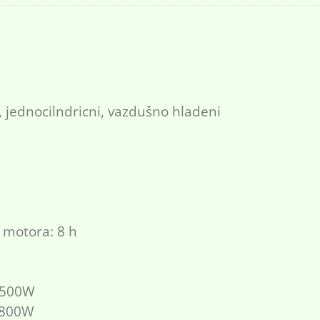
, jednocilndricni, vazdušno hladeni
motora: 8 h
-2500W
2800W