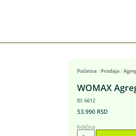
Početna
/
Prodaja
/
Agre
WOMAX Agreg
ID: 6612
53.990
RSD
Količina