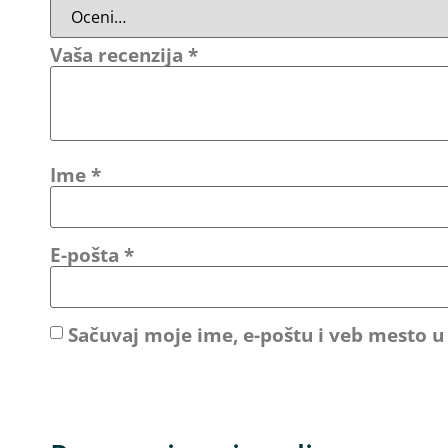
Vaša recenzija
*
Ime
*
E-pošta
*
Sačuvaj moje ime, e-poštu i veb mesto 