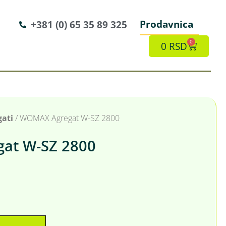
Prodavnica
+381 (0) 65 35 89 325
0
0
RSD
gati
/ WOMAX Agregat W-SZ 2800
at W-SZ 2800