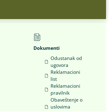
Dokumenti
Odustanak od
ugovora
i
Reklamacioni
list
Reklamacioni
pravilnik
Obaveštenje o
uslovima