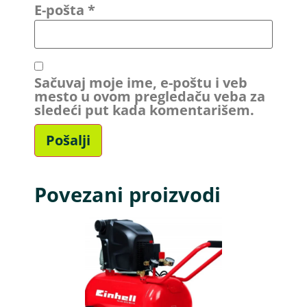
E-pošta
*
Sačuvaj moje ime, e-poštu i veb
mesto u ovom pregledaču veba za
sledeći put kada komentarišem.
Povezani proizvodi