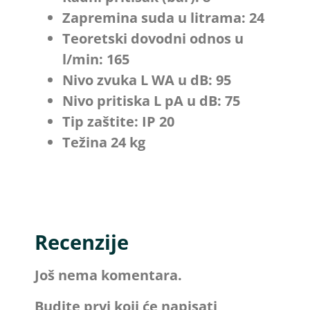
Zapremina suda u litrama: 24
Teoretski dovodni odnos u
l/min: 165
Nivo zvuka L WA u dB: 95
Nivo pritiska L pA u dB: 75
Tip zaštite: IP 20
Težina 24 kg
Recenzije
Još nema komentara.
Budite prvi koji će napisati