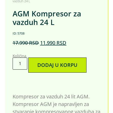
vazduh 24 L
AGM Kompresor za
vazduh 24 L
ID: 5708
17.990
RSD
11.990
RSD
Količina
DODAJ U KORPU
Kompresor za vazduh 24 lit AGM.
Kompresor AGM je napravljen za
stvaranje kompresovanog vazduha za