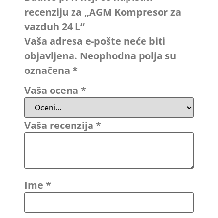
recenziju za „AGM Kompresor za
vazduh 24 L“
Vaša adresa e-pošte neće biti
objavljena.
Neophodna polja su
označena
*
Vaša ocena
*
Vaša recenzija
*
Ime
*