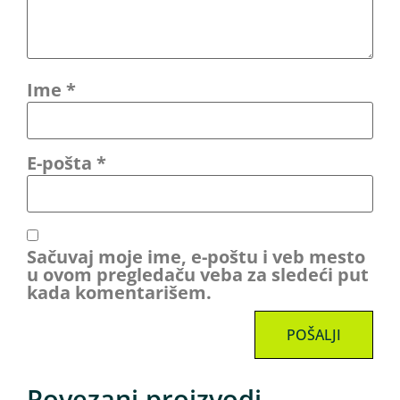
Ime
*
E-pošta
*
Sačuvaj moje ime, e-poštu i veb mesto
u ovom pregledaču veba za sledeći put
kada komentarišem.
Povezani proizvodi