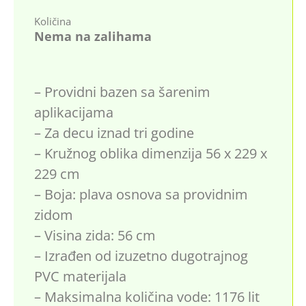
Količina
Nema na zalihama
– Providni bazen sa šarenim
aplikacijama
– Za decu iznad tri godine
– Kružnog oblika dimenzija 56 x 229 x
229 cm
– Boja: plava osnova sa providnim
zidom
– Visina zida: 56 cm
– Izrađen od izuzetno dugotrajnog
PVC materijala
– Maksimalna količina vode: 1176 lit