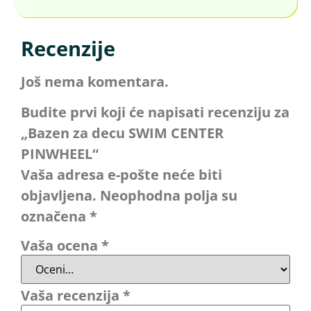
Recenzije
Još nema komentara.
Budite prvi koji će napisati recenziju za
„Bazen za decu SWIM CENTER
PINWHEEL“
Vaša adresa e-pošte neće biti
objavljena.
Neophodna polja su
označena
*
Vaša ocena
*
Vaša recenzija
*