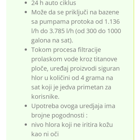
24 h auto ciklus
Može da se priključi na bazene
sa pumpama protoka od 1.136
l/h do 3.785 l/h (od 300 do 1000
galona na sat).
Tokom procesa filtracije
prolaskom vode kroz titanove
ploče, uređaj proizvodi siguran
hlor u količini od 4 grama na
sat koji je jedva primetan za
korisnike.
Upotreba ovoga uredjaja ima
brojne pogodnosti :
nivo hlora koji ne iritira kožu
kao ni oči