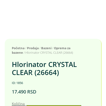
Početna
/
Prodaja
/
Bazeni
/
Oprema za
bazene
/ Hlorinator CRYSTAL CLEAR (26664)
Hlorinator CRYSTAL
CLEAR (26664)
ID: 1856
17.490
RSD
Količina