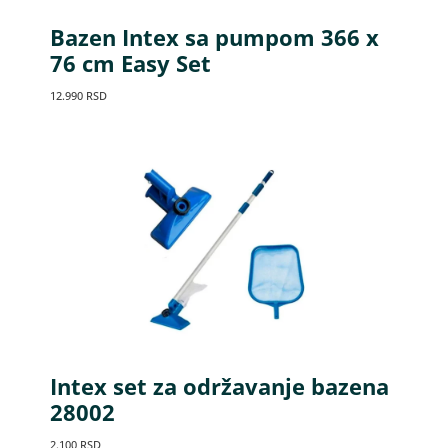
Bazen Intex sa pumpom 366 x
76 cm Easy Set
12.990
RSD
Intex set za održavanje bazena
28002
2.100
RSD