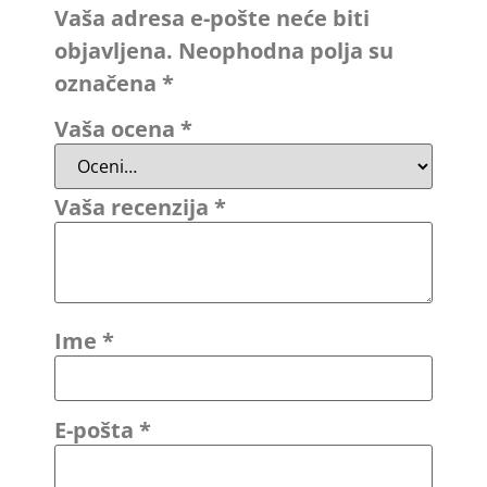
Vaša adresa e-pošte neće biti
objavljena.
Neophodna polja su
označena
*
Vaša ocena
*
Vaša recenzija
*
Ime
*
E-pošta
*