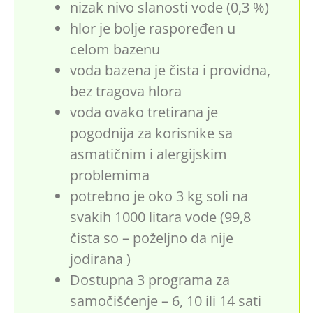
nizak nivo slanosti vode (0,3 %)
hlor je bolje raspoređen u
celom bazenu
voda bazena je čista i providna,
bez tragova hlora
voda ovako tretirana je
pogodnija za korisnike sa
asmatičnim i alergijskim
problemima
potrebno je oko 3 kg soli na
svakih 1000 litara vode (99,8
čista so – poželjno da nije
jodirana )
Dostupna 3 programa za
samočišćenje – 6, 10 ili 14 sati