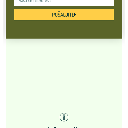
POŠALJITE