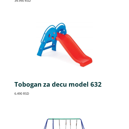
34.990
RSD
Tobogan za decu model 632
6.490
RSD