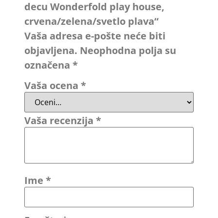
decu Wonderfold play house,
crvena/zelena/svetlo plava“
Vaša adresa e-pošte neće biti
objavljena.
Neophodna polja su
označena
*
Vaša ocena
*
Vaša recenzija
*
Ime
*