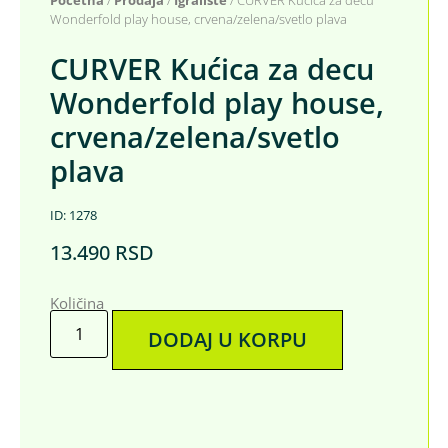
Wonderfold play house, crvena/zelena/svetlo plava
CURVER Kućica za decu
Wonderfold play house,
crvena/zelena/svetlo
plava
ID: 1278
13.490
RSD
Količina
DODAJ U KORPU