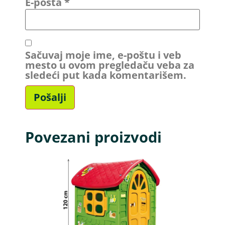
E-pošta
*
Sačuvaj moje ime, e-poštu i veb
mesto u ovom pregledaču veba za
sledeći put kada komentarišem.
Povezani proizvodi