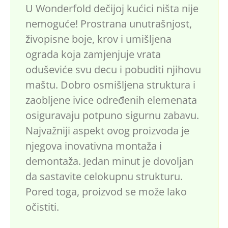
U Wonderfold dečijoj kućici ništa nije
nemoguće! Prostrana unutrašnjost,
živopisne boje, krov i umišljena
ograda koja zamjenjuje vrata
oduševiće svu decu i pobuditi njihovu
maštu. Dobro osmišljena struktura i
zaobljene ivice određenih elemenata
osiguravaju potpuno sigurnu zabavu.
Najvažniji aspekt ovog proizvoda je
njegova inovativna montaža i
demontaža. Jedan minut je dovoljan
da sastavite celokupnu strukturu.
Pored toga, proizvod se može lako
očistiti.