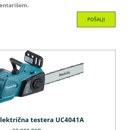
mentarišem.
lektrična testera UC4041A