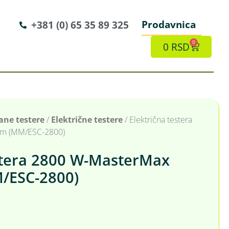
Prodavnica
+381 (0) 65 35 89 325
0
0
RSD
ane testere
/
Električne testere
/ Električna testera
um (MM/ESC-2800)
estera 2800 W-MasterMax
/ESC-2800)