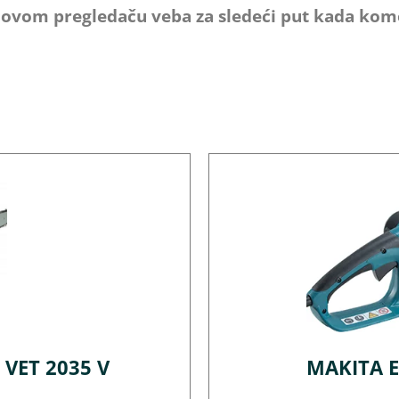
u ovom pregledaču veba za sledeći put kada ko
 VET 2035 V
MAKITA E