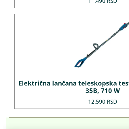
11.490
RSD
Električna lančana teleskopska te
35B, 710 W
12.590
RSD