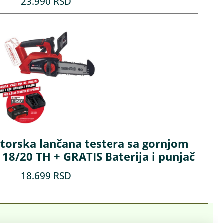
23.990
RSD
orska lančana testera sa gornjom
8/20 TH + GRATIS Baterija i punjač
18.699
RSD