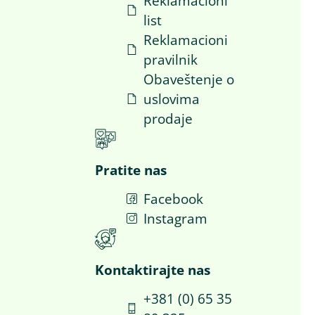
i
Reklamacioni
list
Reklamacioni
pravilnik
Obaveštenje o
uslovima
prodaje
Pratite nas
Facebook
a
Instagram
Kontaktirajte nas​
+381 (0) 65 35