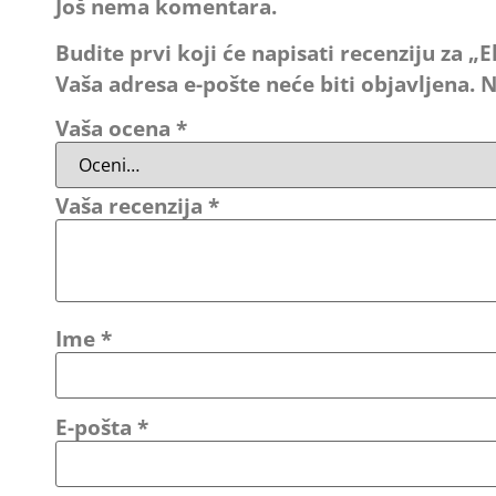
Još nema komentara.
Budite prvi koji će napisati recenziju za
Vaša adresa e-pošte neće biti objavljena.
N
Vaša ocena
*
Vaša recenzija
*
Ime
*
E-pošta
*