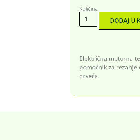
Količina
DODAJ U 
Električna motorna te
pomoćnik za rezanje 
drveća.