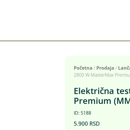
Početna
/
Prodaja
/
Lanč
2800 W-MasterMax Premi
Električna t
Premium (MM
ID: 5188
5.900
RSD