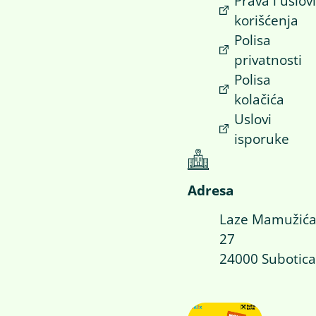
Prava i uslov
korišćenja
Polisa
privatnosti
Polisa
kolačića
Uslovi
isporuke
Adresa
Laze Mamužić
27
24000 Subotica