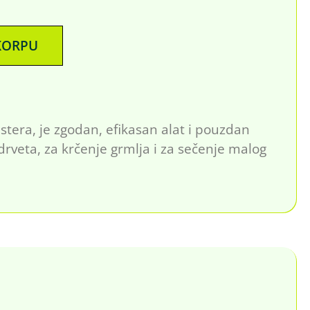
KORPU
stera, je zgodan, efikasan alat i pouzdan
drveta, za krčenje grmlja i za sečenje malog