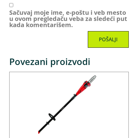
Sačuvaj moje ime, e-poštu i veb mesto
u ovom pregledaču veba za sledeći put
kada komentarišem.
Povezani proizvodi