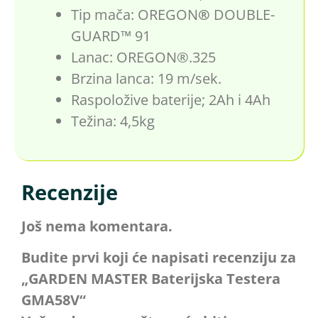
Tip mača: OREGON
®
DOUBLE-
GUARD™ 91
Lanac: OREGON®.325
Brzina lanca: 19 m/sek.
Raspoložive baterije; 2Ah i 4Ah
Težina: 4,5kg
Recenzije
Još nema komentara.
Budite prvi koji će napisati recenziju za
„GARDEN MASTER Baterijska Testera
GMA58V“