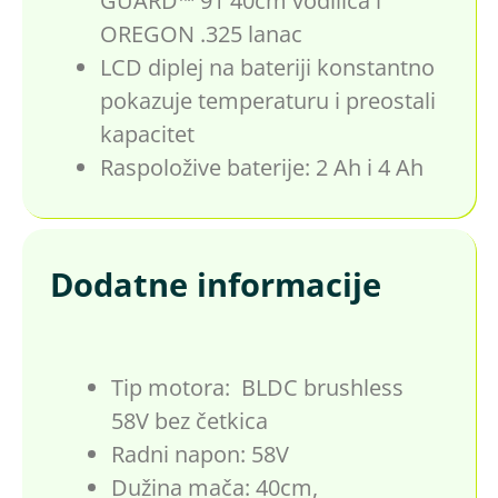
GUARD™ 91 40cm vodilica i
OREGON .325 lanac
LCD diplej na bateriji konstantno
pokazuje temperaturu i preostali
kapacitet
Raspoložive baterije: 2 Ah i 4 Ah
Dodatne informacije
Tip motora: BLDC brushless
58V bez četkica
Radni napon: 58V
Dužina mača: 40cm,