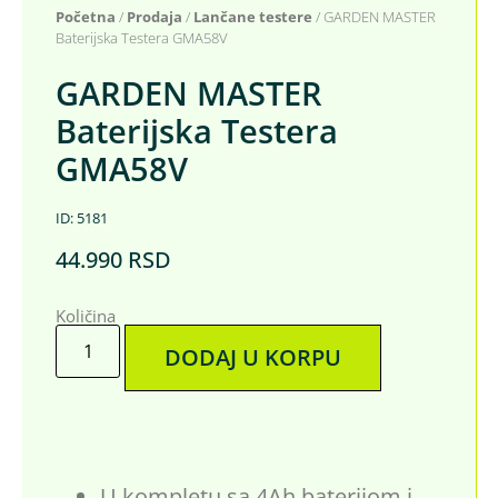
Početna
/
Prodaja
/
Lančane testere
/ GARDEN MASTER
Baterijska Testera GMA58V
GARDEN MASTER
Baterijska Testera
GMA58V
ID: 5181
44.990
RSD
Količina
DODAJ U KORPU
U kompletu sa 4Ah baterijom i