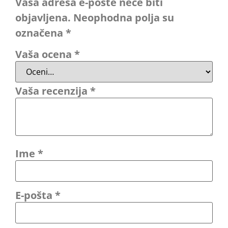
Vaša adresa e-pošte neće biti
objavljena.
Neophodna polja su
označena
*
Vaša ocena
*
Vaša recenzija
*
Ime
*
E-pošta
*