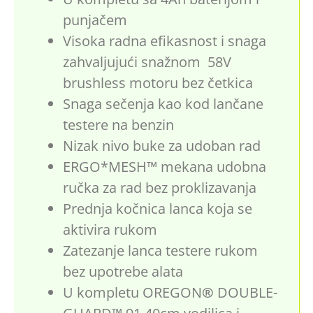
punjačem
Visoka radna efikasnost i snaga
zahvaljujući snažnom 58V
brushless motoru bez četkica
Snaga sečenja kao kod lančane
testere na benzin
Nizak nivo buke za udoban rad
ERGO*MESH™ mekana udobna
ručka za rad bez proklizavanja
Prednja kočnica lanca koja se
aktivira rukom
Zatezanje lanca testere rukom
bez upotrebe alata
U kompletu OREGON
®
DOUBLE-