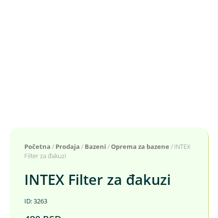
Početna
/
Prodaja
/
Bazeni
/
Oprema za bazene
/ INTEX
Filter za đakuzi
INTEX Filter za đakuzi
ID: 3263