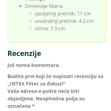
Dimenzije filtera:
spoljašnji prečnik: 11 cm
unutrašnji prečnik: 4.2 cm
visina: 7.3 cm
Recenzije
Još nema komentara.
Budite prvi koji će napisati recenziju za
„INTEX Filter za đakuzi“
Vaša adresa e-pošte neće biti
objavljena.
Neophodna polja su
označena
*