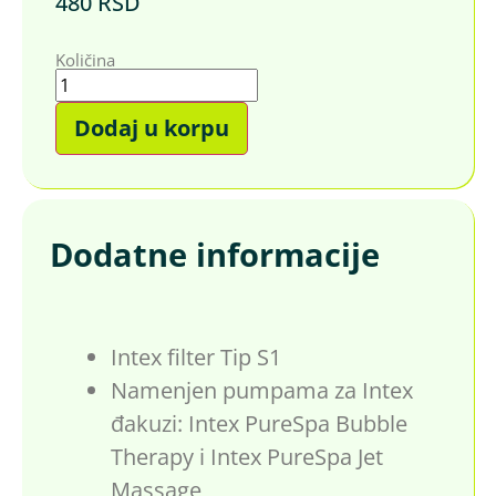
480
RSD
Količina
Dodaj u korpu
Dodatne informacije
Intex filter Tip S1
Namenjen pumpama za Intex
đakuzi: Intex PureSpa Bubble
Therapy i Intex PureSpa Jet
Massage