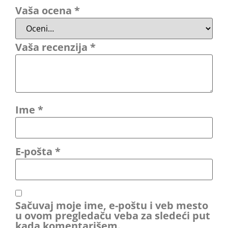
Vaša ocena
*
Vaša recenzija
*
Ime
*
E-pošta
*
Sačuvaj moje ime, e-poštu i veb mesto
u ovom pregledaču veba za sledeći put
kada komentarišem.