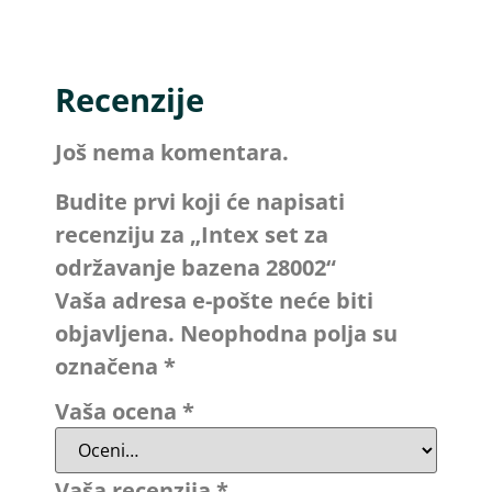
Recenzije
Još nema komentara.
Budite prvi koji će napisati
recenziju za „Intex set za
održavanje bazena 28002“
Vaša adresa e-pošte neće biti
objavljena.
Neophodna polja su
označena
*
Vaša ocena
*
Vaša recenzija
*