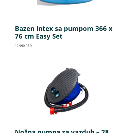
Bazen Intex sa pumpom 366 x
76 cm Easy Set
12.990
RSD
Nožna pumpa za vazduh – 28