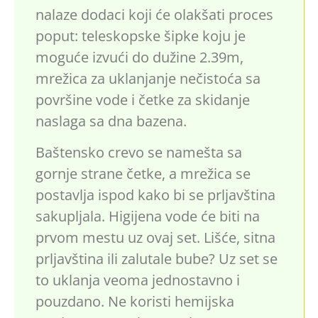
nalaze dodaci koji će olakšati proces
poput: teleskopske šipke koju je
moguće izvući do dužine 2.39m,
mrežica za uklanjanje nečistoća sa
površine vode i četke za skidanje
naslaga sa dna bazena.
Baštensko crevo se namešta sa
gornje strane četke, a mrežica se
postavlja ispod kako bi se prljavština
sakupljala. Higijena vode će biti na
prvom mestu uz ovaj set. Lišće, sitna
prljavština ili zalutale bube? Uz set se
to uklanja veoma jednostavno i
pouzdano. Ne koristi hemijska