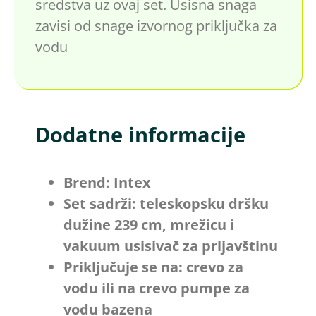
sredstva uz ovaj set. Usisna snaga
zavisi od snage izvornog priključka za
vodu
Dodatne informacije
Brend: Intex
Set sadrži: teleskopsku dršku
dužine 239 cm, mrežicu i
vakuum usisivač za prljavštinu
Priključuje se na: crevo za
vodu ili na crevo pumpe za
vodu bazena