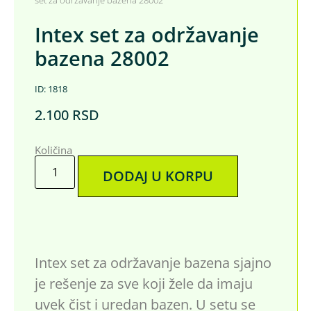
Intex set za održavanje
bazena 28002
ID: 1818
2.100
RSD
Količina
DODAJ U KORPU
Intex set za održavanje bazena sjajno
je rešenje za sve koji žele da imaju
uvek čist i uredan bazen. U setu se