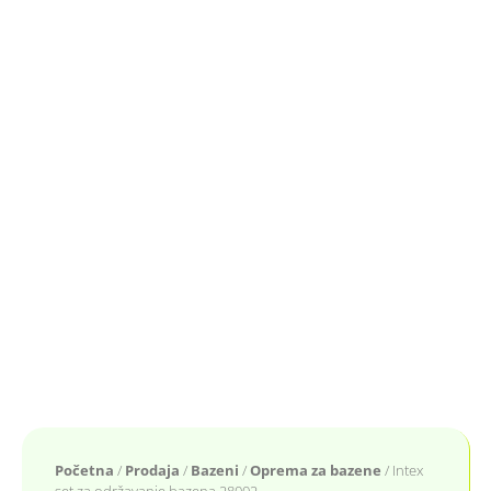
Početna
/
Prodaja
/
Bazeni
/
Oprema za bazene
/ Intex
set za održavanje bazena 28002