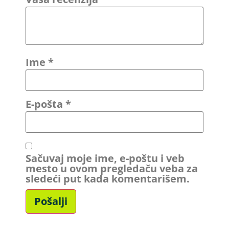
Ime
*
E-pošta
*
Sačuvaj moje ime, e-poštu i veb
mesto u ovom pregledaču veba za
sledeći put kada komentarišem.