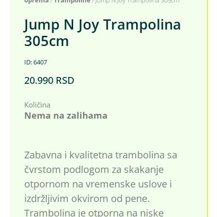
Jump N Joy Trampolina
305cm
ID: 6407
20.990
RSD
Količina
Nema na zalihama
Zabavna i kvalitetna trambolina sa
čvrstom podlogom za skakanje
otpornom na vremenske uslove i
izdržljivim okvirom od pene.
Trambolina je otporna na niske