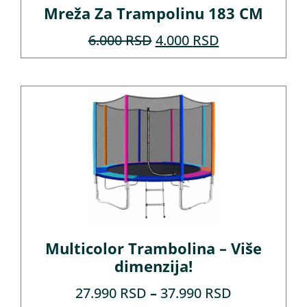
Mreža Za Trampolinu 183 CM
6.000
RSD
4.000
RSD
Multicolor Trambolina – Više
dimenzija!
27.990
RSD
–
37.990
RSD