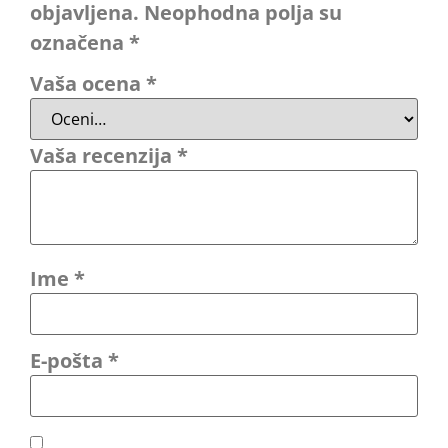
objavljena.
Neophodna polja su
označena
*
Vaša ocena
*
Vaša recenzija
*
Ime
*
E-pošta
*