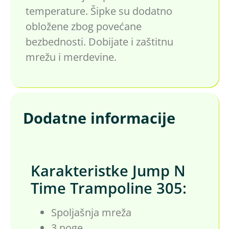
temperature. Šipke su dodatno
obložene zbog povećane
bezbednosti. Dobijate i zaštitnu
mrežu i merdevine.
Dodatne informacije
Karakteristke Jump N
Time Trampoline 305:
Spoljašnja mreža
3 noge