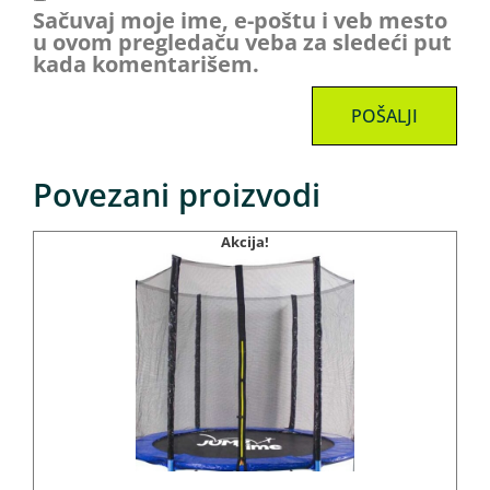
Sačuvaj moje ime, e-poštu i veb mesto
u ovom pregledaču veba za sledeći put
kada komentarišem.
Povezani proizvodi
Akcija!