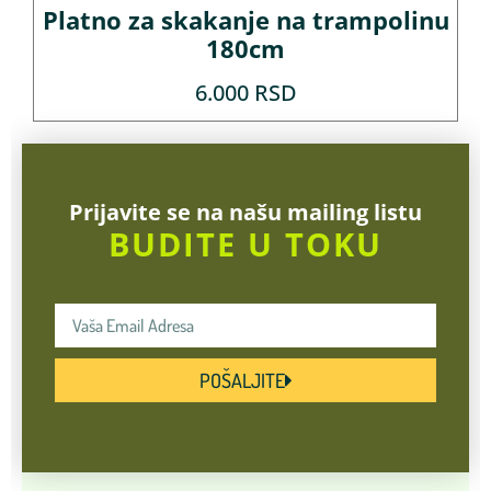
Platno za skakanje na trampolinu
180cm
6.000
RSD
Prijavite se na našu mailing listu
BUDITE U TOKU
POŠALJITE