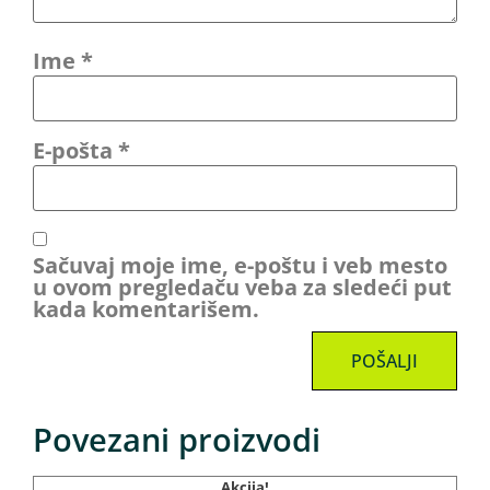
Ime
*
E-pošta
*
Sačuvaj moje ime, e-poštu i veb mesto
u ovom pregledaču veba za sledeći put
kada komentarišem.
Povezani proizvodi
Akcija!