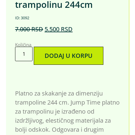
trampolinu 244cm
ID: 3092
7.000
RSD
5.500
RSD
Količina
DODAJ U KORPU
Platno za skakanje za dimenziju
trampoline 244 cm. Jump Time platno
za trampolinu je izrađeno od
izdržljivog, elestičnog materijala za
bolji odskok. Odgovara i drugim