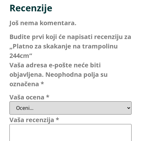
Recenzije
Još nema komentara.
Budite prvi koji će napisati recenziju za
„Platno za skakanje na trampolinu
244cm“
Vaša adresa e-pošte neće biti
objavljena.
Neophodna polja su
označena
*
Vaša ocena
*
Vaša recenzija
*