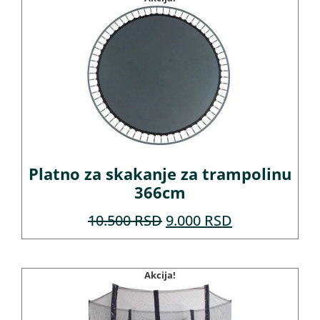
Platno za skakanje za trampolinu
366cm
10.500
RSD
9.000
RSD
Akcija!