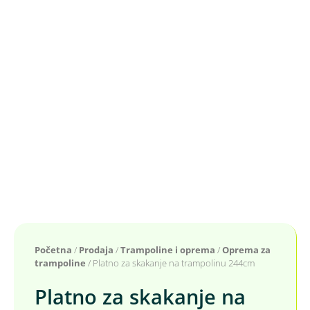
Početna
/
Prodaja
/
Trampoline i oprema
/
Oprema za
trampoline
/ Platno za skakanje na trampolinu 244cm
Platno za skakanje na