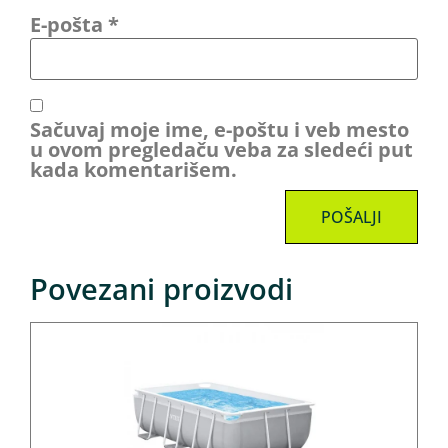
E-pošta
*
Sačuvaj moje ime, e-poštu i veb mesto
u ovom pregledaču veba za sledeći put
kada komentarišem.
Povezani proizvodi