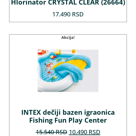
Hlorinator CRYSTAL CLEAR (26664)
17.490
RSD
Akcija!
INTEX dečiji bazen igraonica
Fishing Fun Play Center
15.540
RSD
10.490
RSD