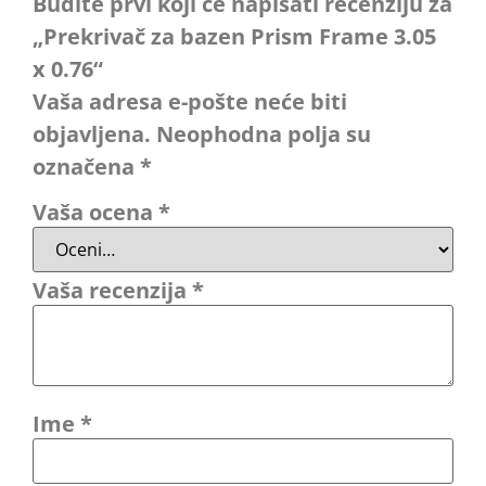
Budite prvi koji će napisati recenziju za
„Prekrivač za bazen Prism Frame 3.05
x 0.76“
Vaša adresa e-pošte neće biti
objavljena.
Neophodna polja su
označena
*
Vaša ocena
*
Vaša recenzija
*
Ime
*