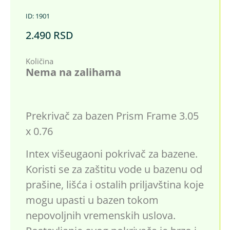
ID: 1901
2.490
RSD
Količina
Nema na zalihama
Prekrivač za bazen Prism Frame 3.05
x 0.76
Intex višeugaoni pokrivač za bazene.
Koristi se za zaštitu vode u bazenu od
prašine, lišća i ostalih priljavština koje
mogu upasti u bazen tokom
nepovoljnih vremenskih uslova.