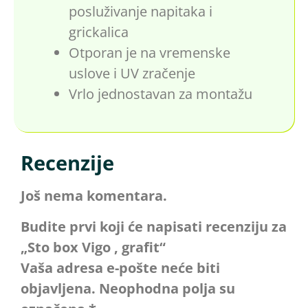
posluživanje napitaka i
grickalica
Otporan je na vremenske
uslove i UV zračenje
Vrlo jednostavan za montažu
Recenzije
Još nema komentara.
Budite prvi koji će napisati recenziju za
„Sto box Vigo , grafit“
Vaša adresa e-pošte neće biti
objavljena.
Neophodna polja su