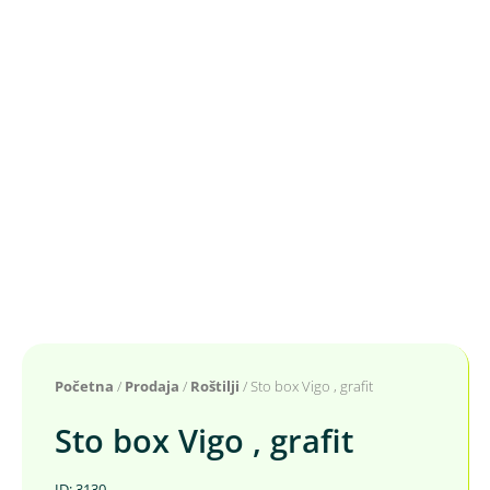
Početna
/
Prodaja
/
Roštilji
/ Sto box Vigo , grafit
Sto box Vigo , grafit
ID: 3130