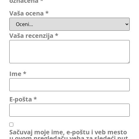
označena
*
Vaša ocena
*
Vaša recenzija
*
Ime
*
E-pošta
*
Sačuvaj moje ime, e-poštu i veb mesto
u ovom pregledaču veba za sledeći put