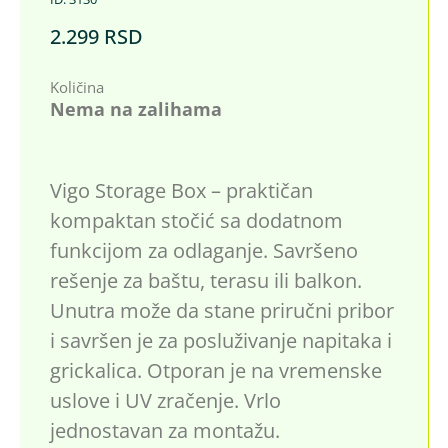
2.299
RSD
Količina
Nema na zalihama
Vigo Storage Box – praktičan
kompaktan stočić sa dodatnom
funkcijom za odlaganje. Savršeno
rešenje za baštu, terasu ili balkon.
Unutra može da stane priručni pribor
i savršen je za posluživanje napitaka i
grickalica. Otporan je na vremenske
uslove i UV zračenje. Vrlo
jednostavan za montažu.